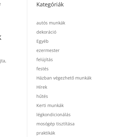
Kategóriák
e
autós munkák
dekoráció
k
Egyéb
ezermester
felújítás
jta,
festés
Házban végezhető munkák
Hírek
hűtés
Kerti munkák
légkondicionálás
mosógép tisztítása
praktikák