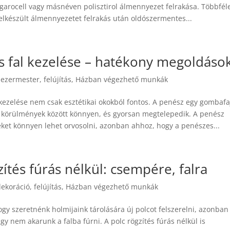
garocell vagy másnéven polisztirol álmennyezet felrakása. Többfél
lkészült álmennyezetet felrakás után oldószermentes...
s fal kezelése – hatékony megoldáso
|
ezermester
,
felújítás
,
Házban végezhető munkák
kezelése nem csak esztétikai okokból fontos. A penész egy gombafa
 körülmények között könnyen, és gyorsan megtelepedik. A penész
ket könnyen lehet orvosolni, azonban ahhoz, hogy a penészes...
zítés fúrás nélkül: csempére, falra
dekoráció
,
felújítás
,
Házban végezhető munkák
ogy szeretnénk holmijaink tárolására új polcot felszerelni, azonban
y nem akarunk a falba fúrni. A polc rögzítés fúrás nélkül is