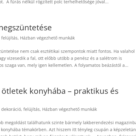
A fúrás nélkül rögzített polc terhelhetősége jóval...
megszüntetése
|
felújítás
,
Házban végezhető munkák
üntetése nem csak esztétikai szempontok miatt fontos. Ha valahol
vagy vizesedik a fal, ott előbb utóbb a penész és a salétrom is
os szaga van, mely igen kellemetlen. A folyamatos beázástól a...
ötletek konyhába – praktikus és
|
dekoráció
,
felújítás
,
Házban végezhető munkák
bb megoldást találhatunk szinte bármely lakberendezési magazinb
k konyhába témakörben. Azt hiszem itt tényleg csupán a képzeletün