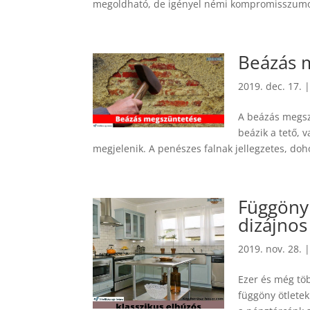
megoldható, de igényel némi kompromisszumot. 
Beázás 
2019. dec. 17.
A beázás megsz
beázik a tető, 
megjelenik. A penészes falnak jellegzetes, doh
Függöny 
dizájnos
2019. nov. 28.
Ezer és még tö
függöny ötlete