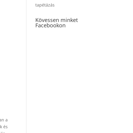
tapétázás
Kövessen minket
Facebookon
an a
k és