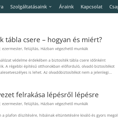
ra
Szolgáltatásaink
Áraink
Kapcsolat
Csa
ék tábla csere – hogyan és miért?
|
ezermester
,
felújítás
,
Házban végezhető munkák
hálózat védelme érdekében a biztosíték tábla csere időnként
ik. A régebbi építésű otthonokban előforduló, olvadó biztosítékot
lesetveszélyes is lehet. Az olvadóbiztosítékot nem a jelenlegi...
zet felrakása lépésről lépésre
|
ezermester
,
felújítás
,
Házban végezhető munkák
 a plafon díszítésére, hibáinak eltüntetésére kiváló és gyors mego