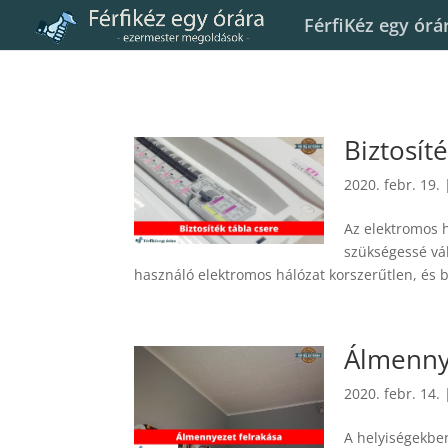
FérfiKéz egy órá
Biztosít
2020. febr. 19.
Az elektromos 
szükségessé vál
használó elektromos hálózat korszerűtlen, és ba
Álmennye
2020. febr. 14.
A helyiségekben