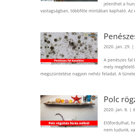
jelenthet a hun
vastagságban, többféle mintában kapható. Az e
Penésze
2020. jan. 29.
A penészes fal 
mely megfelelő
megszüntetése nagyon nehéz feladat. A tünete
Polc rög
2020. jan. 8.
|
Előfordulhat, h
nem tudunk, vag