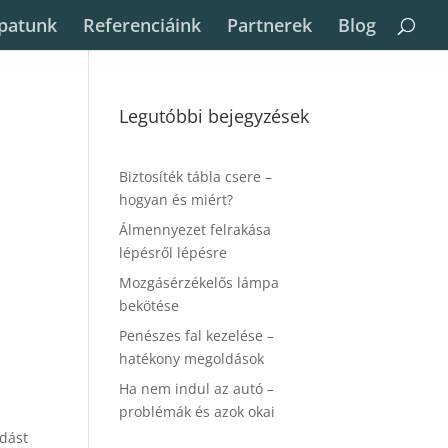
patunk
Referenciáink
Partnerek
Blog
Legutóbbi bejegyzések
Biztosíték tábla csere –
hogyan és miért?
Álmennyezet felrakása
lépésről lépésre
Mozgásérzékelős lámpa
bekötése
Penészes fal kezelése –
hatékony megoldások
Ha nem indul az autó –
problémák és azok okai
ldást