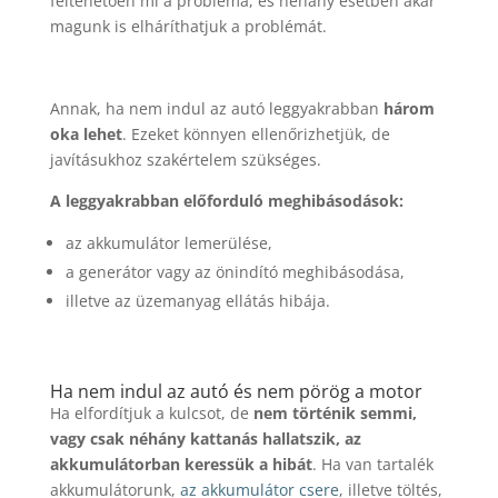
feltehetően mi a probléma, és néhány esetben akár
magunk is elháríthatjuk a problémát.
Annak, ha nem indul az autó leggyakrabban
három
oka lehet
. Ezeket könnyen ellenőrizhetjük, de
javításukhoz szakértelem szükséges.
A leggyakrabban előforduló meghibásodások:
az akkumulátor lemerülése,
a generátor vagy az önindító meghibásodása,
illetve az üzemanyag ellátás hibája.
Ha nem indul az autó és nem pörög a motor
Ha elfordítjuk a kulcsot, de
nem történik semmi,
vagy csak néhány kattanás hallatszik, az
akkumulátorban keressük a hibát
. Ha van tartalék
akkumulátorunk,
az akkumulátor csere
, illetve töltés,