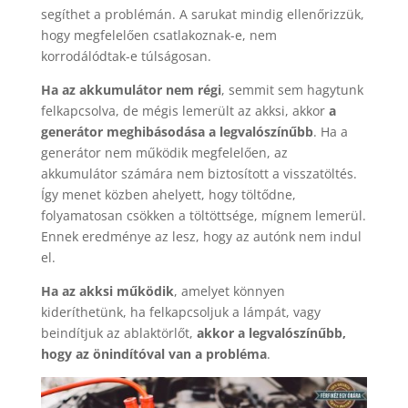
segíthet a problémán. A sarukat mindig ellenőrizzük,
hogy megfelelően csatlakoznak-e, nem
korrodálódtak-e túlságosan.
Ha az akkumulátor nem régi
, semmit sem hagytunk
felkapcsolva, de mégis lemerült az akksi, akkor
a
generátor meghibásodása a legvalószínűbb
. Ha a
generátor nem működik megfelelően, az
akkumulátor számára nem biztosított a visszatöltés.
Így menet közben ahelyett, hogy töltődne,
folyamatosan csökken a töltöttsége, mígnem lemerül.
Ennek eredménye az lesz, hogy az autónk nem indul
el.
Ha az akksi működik
, amelyet könnyen
kideríthetünk, ha felkapcsoljuk a lámpát, vagy
beindítjuk az ablaktörlőt,
akkor a legvalószínűbb,
hogy az önindítóval van a probléma
.