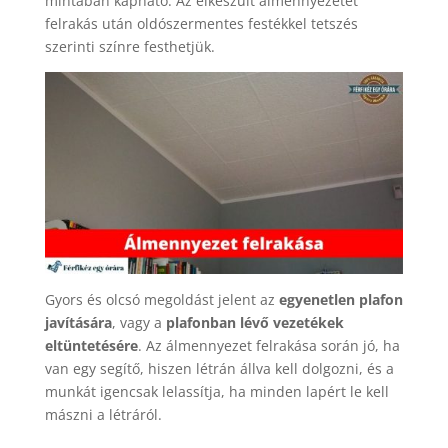
mintában kapható. Az elkészült álmennyezetet
felrakás után oldószermentes festékkel tetszés
szerinti színre festhetjük.
Gyors és olcsó megoldást jelent az
egyenetlen plafon
javítására
, vagy a
plafonban lévő vezetékek
eltüntetésére
. Az álmennyezet felrakása során jó, ha
van egy segítő, hiszen létrán állva kell dolgozni, és a
munkát igencsak lelassítja, ha minden lapért le kell
mászni a létráról.