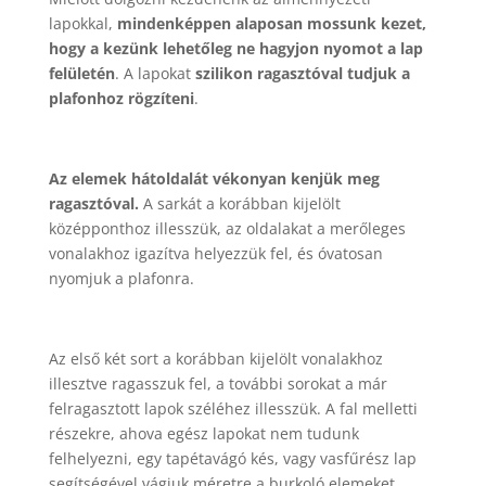
lapokkal,
mindenképpen alaposan mossunk kezet,
hogy a kezünk lehetőleg ne hagyjon nyomot a lap
felületén
. A lapokat
szilikon ragasztóval tudjuk a
plafonhoz rögzíteni
.
Az elemek hátoldalát vékonyan kenjük meg
ragasztóval.
A sarkát a korábban kijelölt
középponthoz illesszük, az oldalakat a merőleges
vonalakhoz igazítva helyezzük fel, és óvatosan
nyomjuk a plafonra.
Az első két sort a korábban kijelölt vonalakhoz
illesztve ragasszuk fel, a további sorokat a már
felragasztott lapok széléhez illesszük. A fal melletti
részekre, ahova egész lapokat nem tudunk
felhelyezni, egy tapétavágó kés, vagy vasfűrész lap
segítségével vágjuk méretre a burkoló elemeket.