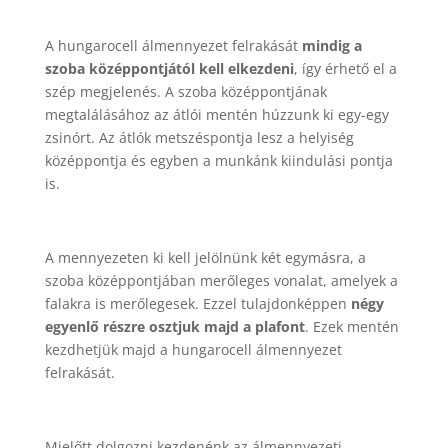
A hungarocell álmennyezet felrakását
mindig a
szoba középpontjától kell elkezdeni
, így érhető el a
szép megjelenés. A szoba középpontjának
megtalálásához az átlói mentén húzzunk ki egy-egy
zsinórt. Az átlók metszéspontja lesz a helyiség
középpontja és egyben a munkánk kiindulási pontja
is.
A mennyezeten ki kell jelölnünk két egymásra, a
szoba középpontjában merőleges vonalat, amelyek a
falakra is merőlegesek. Ezzel tulajdonképpen
négy
egyenlő részre osztjuk majd a plafont
. Ezek mentén
kezdhetjük majd a hungarocell álmennyezet
felrakását.
Mielőtt dolgozni kezdenénk az álmennyezeti