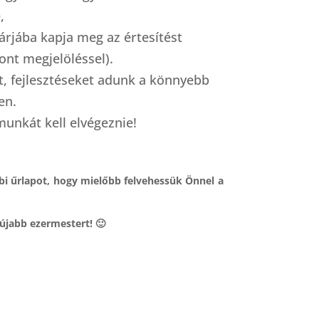
,
rjába kapja meg az értesítést
pont megjelöléssel).
, fejlesztéseket adunk a könnyebb
en.
unkát kell elvégeznie!
bi űrlapot, hogy mielőbb felvehessük Önnel a
újabb ezermestert! 🙂