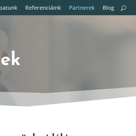
patunk
Referenciáink
Partnerek
Blog
rek