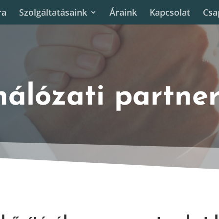
ra
Szolgáltatásaink
Áraink
Kapcsolat
Csa
hálózati partne