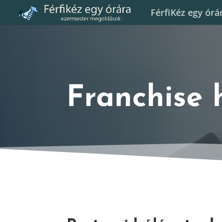
FérfiKéz egy órá
Franchise 