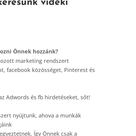
keresünk vidéki
kozni Önnek hozzánk?
gozott marketing rendszert
t, facebook közösséget, Pinterest és
 az Adwords és fb hirdetéseket, sőt!
szert nyújtunk, ahova a munkák
gáink
eegyeztetnek. Így Önnek csak a