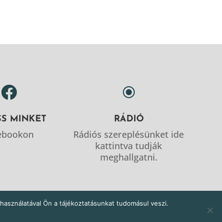

\
SS MINKET
RÁDIÓ
ebookon
Rádiós szereplésünket ide
kattintva tudják
meghallgatni.
használatával Ön a tájékoztatásunkat tudomásul veszi.