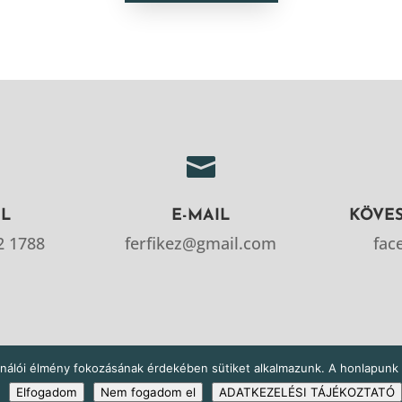

IL
E-MAIL
KÖVE
2 1788
ferfikez@gmail.com
fac
ználói élmény fokozásának érdekében sütiket alkalmazunk. A honlapunk 
ikéz egy órára -
Adatkezelési tájékoztató
- Web:
GoMarketing
Elfogadom
Nem fogadom el
ADATKEZELÉSI TÁJÉKOZTATÓ