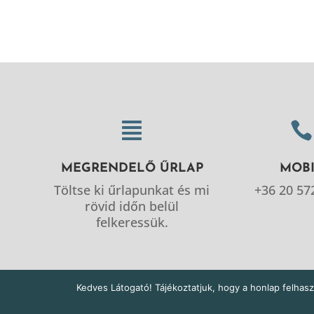


MEGRENDELŐ ŰRLAP
MOB
Töltse ki űrlapunkat és mi
+36 20 57
rövid időn belül
felkeressük.
Kedves Látogató! Tájékoztatjuk, hogy a honlap felhas
Minden jog fenntartva - Copyright 2021. - Férf