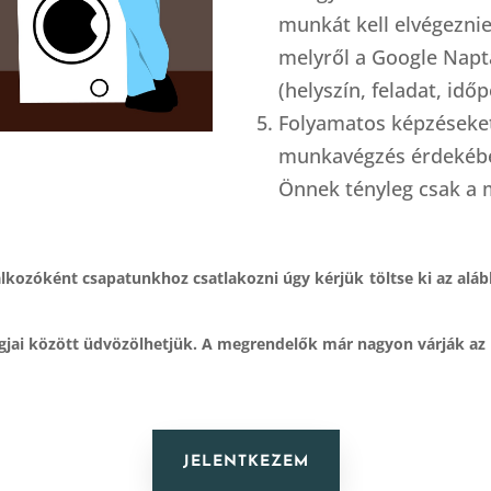
munkát kell elvégeznie
melyről a Google Naptá
(helyszín, feladat, idő
Folyamatos képzéseket
munkavégzés érdekéb
Önnek tényleg csak a m
lkozóként csapatunkhoz csatlakozni úgy kérjük töltse ki az aláb
jai között üdvözölhetjük. A megrendelők már nagyon várják az 
JELENTKEZEM