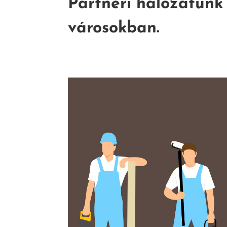
Partneri hálózatunk
városokban.