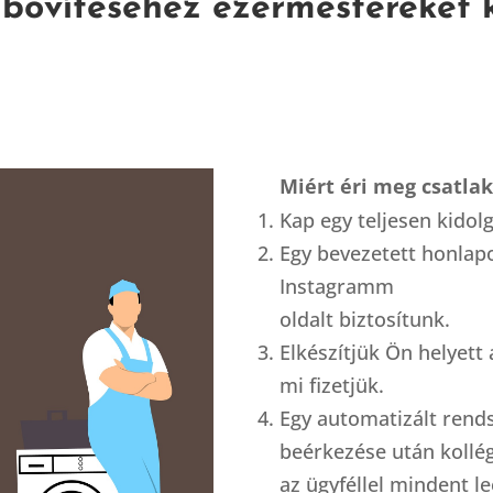
 bővítéséhez ezermestereket 
Miért éri meg csatla
Kap egy teljesen kidol
Egy bevezetett honlapo
Instagramm
oldalt biztosítunk.
Elkészítjük Ön helyett
mi fizetjük.
Egy automatizált rend
beérkezése után kollé
az ügyféllel mindent l