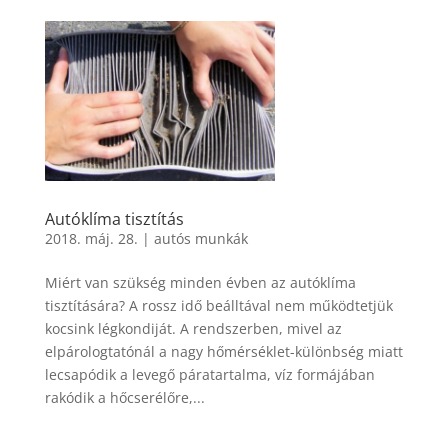
Autóklíma tisztítás
2018. máj. 28.
|
autós munkák
Miért van szükség minden évben az autóklíma
tisztítására? A rossz idő beálltával nem működtetjük
kocsink légkondiját. A rendszerben, mivel az
elpárologtatónál a nagy hőmérséklet-különbség miatt
lecsapódik a levegő páratartalma, víz formájában
rakódik a hőcserélőre,...