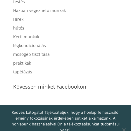
festés
Házban végezhető munkák
Hírek
hűtés
Kerti munkák
légkondicionálás
mosógép tisztítása
praktikák
tapétázás
Kövessen minket Facebookon
Kedves Látogató! Tájékoztatjuk, hogy a honlap felhasználói
élmény fokozásának érdekében sütiket alkalmazunk. A
honlapunk használatával Ön a tájékoztatásunkat tudomásul
veszi.