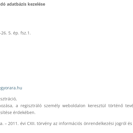
dó adatbázis kezelése
5. ép. fsz.1.
egyorara.hu
sztráció,
ozása, a regisztráló személy weboldalon keresztül történő tevé
űsítése érdekében.
a. – 2011. évi CXII. törvény az információs önrendelkezési jogról é