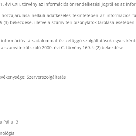
 évi CXII. törvény az információs önrendelkezési jogról és az info
t hozzájárulása nélküli adatkezelés tekintetében az információs 
 § (3) bekezdése, illetve a számviteli bizonylatok tárolása esetében
nformációs társadalommal összefüggő szolgáltatások egyes kérdései
a számvitelről szóló 2000. évi C. törvény 169. § (2) bekezdése
evékenysége: Szerverszolgáltatás
 Pál u. 3
hnológia