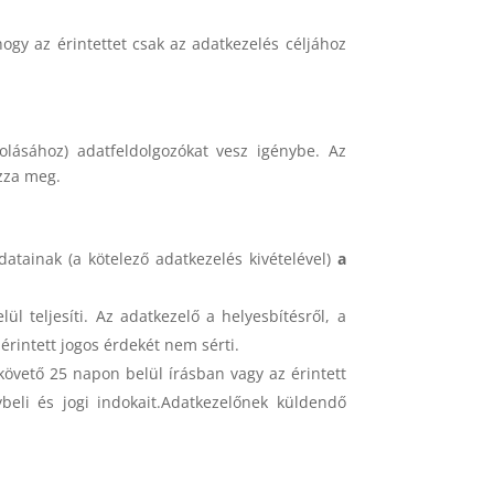
hogy az érintettet csak az adatkezelés céljához
rolásához) adatfeldolgozókat vesz igénybe. Az
ozza meg.
atainak (a kötelező adatkezelés kivételével)
a
l teljesíti. Az adatkezelő a helyesbítésről, a
z érintett jogos érdekét nem sérti.
 követő 25 napon belül írásban vagy az érintett
ybeli és jogi indokait.Adatkezelőnek küldendő