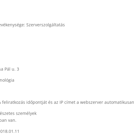
evékenysége: Szerverszolgáltatás
a Pál u. 3
hnológia
 A feliratkozás időpontját és az IP címet a webszerver automatikusan
rmészetes személyek
tban van.
2018.01.11