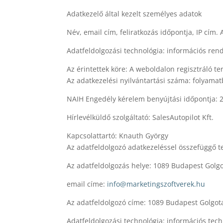
Adatkezelő által kezelt személyes adatok
Név, email cím, feliratkozás időpontja, IP cím.
Adatfeldolgozási technológia: információs ren
Az érintettek köre: A weboldalon regisztráló 
Az adatkezelési nyilvántartási száma: folyama
NAIH Engedély kérelem benyújtási időpontja: 
Hírlevélküldő szolgáltató: SalesAutopilot Kft.
Kapcsolattartó: Knauth György
Az adatfeldolgozó adatkezeléssel összefüggő t
Az adatfeldolgozás helye: 1089 Budapest Golgo
email címe:
info@marketingszoftverek.hu
Az adatfeldolgozó címe: 1089 Budapest Golgota
Adatfeldolgozási technológia: információs tec