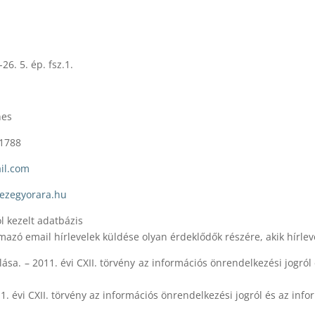
5. ép. fsz.1.
nes
788
il.com
kezegyorara.hu
ól kezelt adatbázis
mazó email hírlevelek küldése olyan érdeklődők részére, akik hírleve
lása. – 2011. évi CXII. törvény az információs önrendelkezési jogró
 évi CXII. törvény az információs önrendelkezési jogról és az info