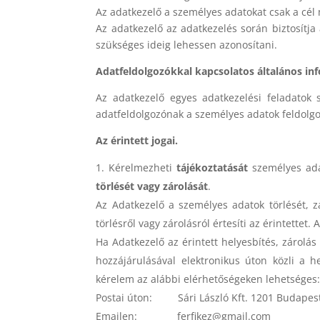
Az adatkezelő a személyes adatokat csak a cél
Az adatkezelő az adatkezelés során biztosítja 
szükséges ideig lehessen azonosítani.
Adatfeldolgozókkal kapcsolatos általános in
Az adatkezelő egyes adatkezelési feladatok s
adatfeldolgozónak a személyes adatok feldolgoz
Az érintett jogai.
Kérelmezheti
tájékoztatását
személyes ada
törlését vagy zárolását
.
Az Adatkezelő a személyes adatok törlését, zá
törlésről vagy zárolásról értesíti az érintettet.
Ha Adatkezelő az érintett helyesbítés, zárolás
hozzájárulásával elektronikus úton közli a h
kérelem az alábbi elérhetőségeken lehetséges
Postai úton: Sári László Kft. 1201 Budapest, 
Emailen: ferfikez@gmail.com