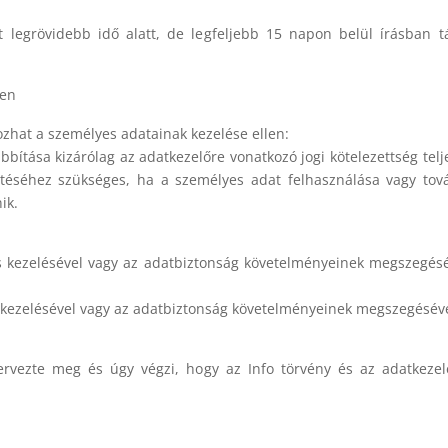
 legrövidebb idő alatt, de legfeljebb 15 napon belül írásban tá
len
kozhat a személyes adatainak kezelése ellen:
bítása kizárólag az adatkezelőre vonatkozó jogi kötelezettség tel
éséhez szükséges, ha a személyes adat felhasználása vagy tová
ik.
s kezelésével vagy az adatbiztonság követelményeinek megszegésév
s kezelésével vagy az adatbiztonság követelményeinek megszegésével
tervezte meg és úgy végzi, hogy az Info törvény és az adatkezel