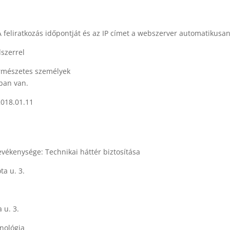
 A feliratkozás időpontját és az IP címet a webszerver automatikusan
dszerrel
természetes személyek
tban van.
2018.01.11
evékenysége: Technikai háttér biztosítása
ta u. 3.
 u. 3.
hnológia