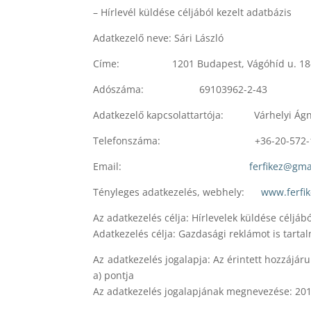
– Hírlevél küldése céljából kezelt adatbázis
Adatkezelő neve: Sári László
Címe: 1201 Budapest, Vágóhíd u. 18-26. 
Adószáma: 69103962-2-43
Adatkezelő kapcsolattartója: Várhelyi Ág
Telefonszáma: +36-20-572-1
Email:
ferfikez@gma
Tényleges adatkezelés, webhely:
www.ferfi
Az adatkezelés célja: Hírlevelek küldése céljáb
Adatkezelés célja: Gazdasági reklámot is tartal
Az adatkezelés jogalapja: Az érintett hozzájáru
a) pontja
Az adatkezelés jogalapjának megnevezése: 2011.