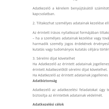
Adatkezelő a kérelem benyújtásától számított
kapcsolatban.
Tiltakozhat személyes adatainak kezelése el
Az érintett írásos nyilatkozat formájában tilta
– ha a személyes adatainak kezelése vagy továb
harmadik személy jogos érdekének érvényesít
kutatás vagy tudományos kutatás céljára történ
3. Sérelmi díjat követelhet
Ha Adatkezelő az érintett adatainak jogellene
érintett Adatkezelőtől sérelmi díjat követelhet.
Ha Adatkezelő az érintett adatainak jogellene
Adatbiztonság
Adatkezelő az adatkezelési feladatokat úgy 
biztosítja az érintettek adatainak védelmét.
Adatkezelési célok