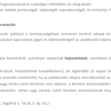
 megvalósulásához szükséges mértékben és ideig kezeli.
az adatok pontosságát, teljességét naprakészségét, és biztosítja, 
formációk
orán (például a tárhelyszolgáltató szerverén történő adatok tá
ásával kapcsolatos jogait és kötelezettségeit az adatkezelő határ
tai kezeléséről, személyes adatainak
helyesbítését,
személyes ad
rolását, helyesbítését haladéktalanul, de legkésőbb 25 napon belü
 Az értesítés mellőzhető, ha az adatkezelés céljára való tekintettel a
 vagy törlés iránti kérelmét nem teljesíti, a kérelem kézhezvételét
elyesbítés, törlés vagy zárolás iránti kérelem elutasításának tén
:
Vágóhíd u. 18-26. 5. ép. fsz.1.