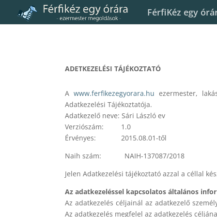
FérfiKéz egy órá
ADETKEZELÉSI TÁJÉKOZTATÓ
A
www.ferfikezegyorara.hu
ezermester, lakás
Adatkezelési Tájékoztatója.
Adatkezelő neve: Sári László ev
Verziószám: 1.0
Érvényes: 2015.08.01-től
Naih szám: NAIH-137087/2018
Jelen Adatkezelési tájékoztató azzal a céllal k
Az adatkezeléssel kapcsolatos általános inf
Az adatkezelés céljainál az adatkezelő személy
Az adatkezelés megfelel az adatkezelés céljána