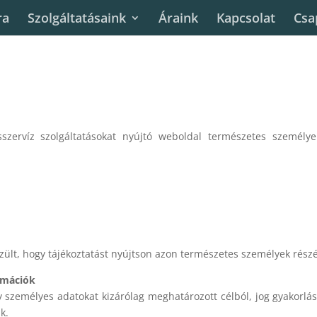
ra
Szolgáltatásaink
Áraink
Kapcsolat
Csa
szervíz szolgáltatásokat nyújtó weboldal természetes személy
észült, hogy tájékoztatást nyújtson azon természetes személyek részé
ormációk
 személyes adatokat kizárólag meghatározott célból, jog gyakorlás
k.