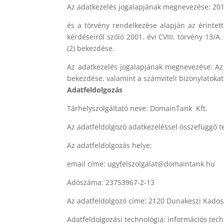
Az adatkezelés jogalapjának megnevezése: 2011.
és a törvény rendelkezése alapján az érintet
kérdéseiről szóló 2001. évi CVIII. törvény 13/A.
(2) bekezdése.
Az adatkezelés jogalapjának megnevezése: Az i
bekezdése, valamint a számviteli bizonylatokat 
Adatfeldolgozás
Tárhelyszolgáltató neve: DomainTank Kft.
Az adatfeldolgozó adatkezeléssel összefüggő t
Az adatfeldolgozás helye:
email címe: ugyfelszolgalat@domaintank.hu
Adószáma: 23753967-2-13
Az adatfeldolgozó címe: 2120 Dunakeszi Kadosa
Adatfeldolgozási technológia: információs tec