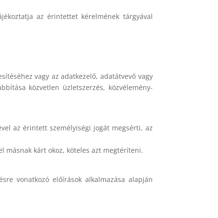
jékoztatja az érintettet kérelmének tárgyával
jesítéséhez vagy az adatkezelő, adatátvevő vagy
bbítása közvetlen üzletszerzés, közvélemény-
el az érintett személyiségi jogát megsérti, az
 másnak kárt okoz, köteles azt megtéríteni.
ésre vonatkozó előírások alkalmazása alapján