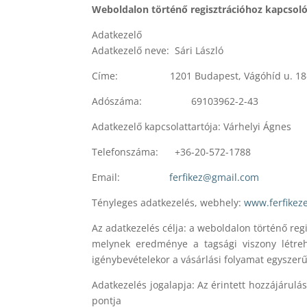
Weboldalon történő regisztrációhoz kapcsoló
Adatkezelő
Adatkezelő neve: Sári László
Címe: 1201 Budapest, Vágóhíd u. 18-26. 
Adószáma: 69103962-2-43
Adatkezelő kapcsolattartója: Várhelyi Ágnes
Telefonszáma: +36-20-572-1788
Email:
ferfikez@gmail.com
Tényleges adatkezelés, webhely:
www.ferfikez
Az adatkezelés célja: a weboldalon történő regi
melynek eredménye a tagsági viszony létreh
igénybevételekor a vásárlási folyamat egyszer
Adatkezelés jogalapja: Az érintett hozzájárulás
pontja