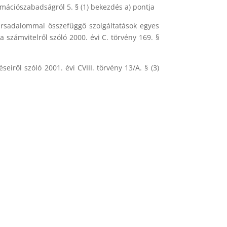
rmációszabadságról 5. § (1) bekezdés a) pontja
társadalommal összefüggő szolgáltatások egyes
 a számvitelről szóló 2000. évi C. törvény 169. §
ről szóló 2001. évi CVIII. törvény 13/A. § (3)