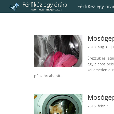
FérfiKéz egy órá
Mosógép 
2018. aug. 6.
|
Érezzük és látj
egy alapos bels
kellemetlen a s
pénztárcabarát...
Mosógép
2016. febr. 1.