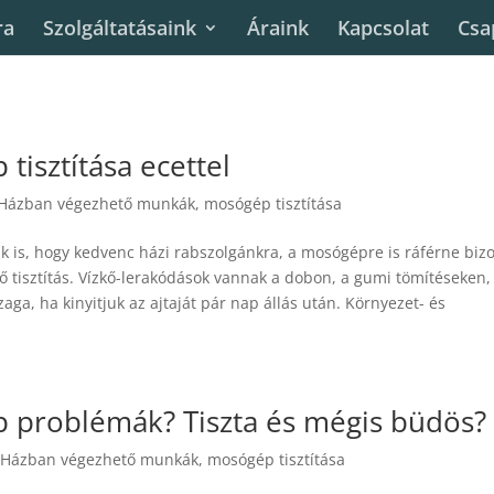
ra
Szolgáltatásaink
Áraink
Kapcsolat
Csa
tisztítása ecettel
Házban végezhető munkák
,
mosógép tisztítása
uk is, hogy kedvenc házi rabszolgánkra, a mosógépre is ráférne biz
ő tisztítás. Vízkő-lerakódások vannak a dobon, a gumi tömítéseken,
zaga, ha kinyitjuk az ajtaját pár nap állás után. Környezet- és
 problémák? Tiszta és mégis büdös?
|
Házban végezhető munkák
,
mosógép tisztítása