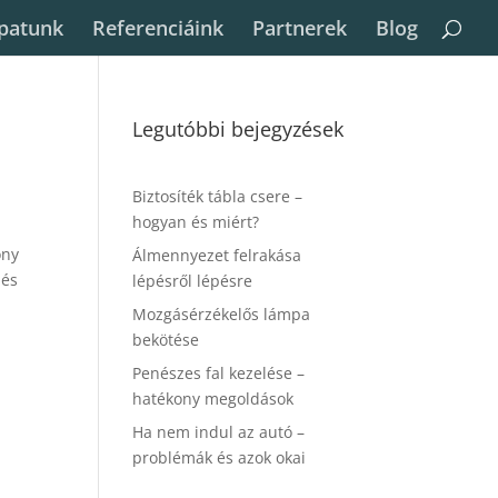
patunk
Referenciáink
Partnerek
Blog
Legutóbbi bejegyzések
Biztosíték tábla csere –
hogyan és miért?
ony
Álmennyezet felrakása
 és
lépésről lépésre
Mozgásérzékelős lámpa
bekötése
Penészes fal kezelése –
hatékony megoldások
Ha nem indul az autó –
problémák és azok okai