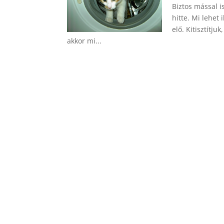
Biztos mással i
hitte. Mi lehet
elő. Kitisztítju
akkor mi...