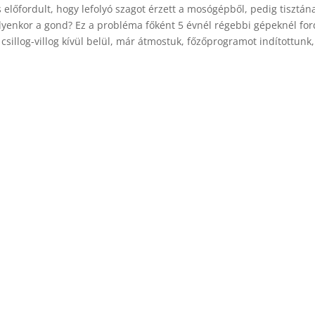
s előfordult, hogy lefolyó szagot érzett a mosógépből, pedig tisztán
 ilyenkor a gond? Ez a probléma főként 5 évnél régebbi gépeknél for
k, csillog-villog kívül belül, már átmostuk, főzőprogramot indítottunk,