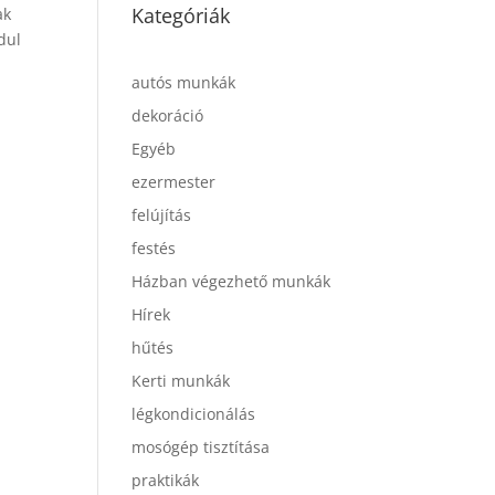
Kategóriák
ak
dul
autós munkák
dekoráció
Egyéb
ezermester
felújítás
festés
Házban végezhető munkák
Hírek
hűtés
Kerti munkák
légkondicionálás
mosógép tisztítása
praktikák