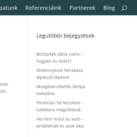
patunk
Referenciáink
Partnerek
Blog
Legutóbbi bejegyzések
Biztosíték tábla csere –
hogyan és miért?
Álmennyezet felrakása
lépésről lépésre
posan
Mozgásérzékelős lámpa
hez.
bekötése
Penészes fal kezelése –
hatékony megoldások
Ha nem indul az autó –
problémák és azok okai