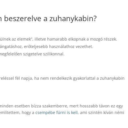
an beszerelve a zuhanykabin?
zülnek az elemek”, illetve hamarabb elkopnak a mozgó részek.
ángatáshoz, erőteljesebb használathoz vezethet.
s megfelelően szigetelve szilikonnal.
reléssel fél napja, ha nem rendelkezik gyakorlattal a zuhanykabin
 minden esetben bízza szakemberre, mert hosszabb távon ez egy
említettem, hogy a
csempébe fúrni is kell
, ami szintén kíván némi