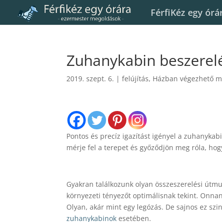
FérfiKéz egy órá
Zuhanykabin beszerelés
2019. szept. 6.
|
felújítás
,
Házban végezhető 
Pontos és precíz igazítást igényel a zuhanykab
mérje fel a terepet és győződjön meg róla, hog
Gyakran találkozunk olyan összeszerelési útm
környezeti tényezőt optimálisnak tekint. Onna
Olyan, akár mint egy legózás. De sajnos ez szi
zuhanykabinok
esetében.