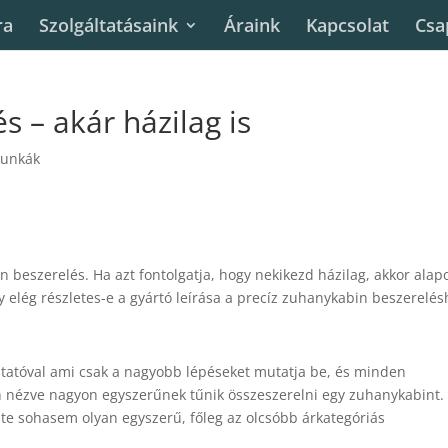
ra
Szolgáltatásaink
Áraink
Kapcsolat
Csa
 – akár házilag is
munkák
in beszerelés. Ha azt fontolgatja, hogy nekikezd házilag, akkor ala
y elég részletes-e a gyártó leírása a precíz zuhanykabin beszerelés
utatóval ami csak a nagyobb lépéseket mutatja be, és minden
n nézve nagyon egyszerűnek tűnik összeszerelni egy zuhanykabint.
nte sohasem olyan egyszerű, főleg az olcsóbb árkategóriás