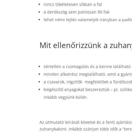
nincs tökéletesen síkban a fal
a derékszög sem pontosan 90 fok
lehet némi lejtés valamelyik irányban a padl
Mit ellenőrizzünk a zuhan
sértetlen a csomagolás és a benne található
minden alkatrész megtalálható, amit a gyártó
a csavarok, rögzítők megfelelőek a fürdőszoba
kiegészítő anyagokat beszereztük – pl. szili
inkább vegyünk külön.
Az útmutató leírását követve és a fenti ajánlás
zuhanykabint. Inkább szánjon több időt a “terv