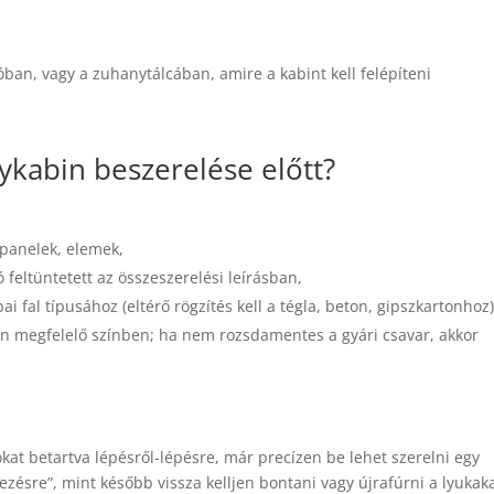
óban, vagy a zuhanytálcában, amire a kabint kell felépíteni
ykabin beszerelése előtt?
 panelek, elemek,
 feltüntetett az összeszerelési leírásban,
i fal típusához (eltérő rögzítés kell a tégla, beton, gipszkartonhoz)
kon megfelelő színben; ha nem rozsdamentes a gyári csavar, akkor
okat betartva lépésről-lépésre, már precízen be lehet szerelni egy
ezésre”, mint később vissza kelljen bontani vagy újrafúrni a lyukaka