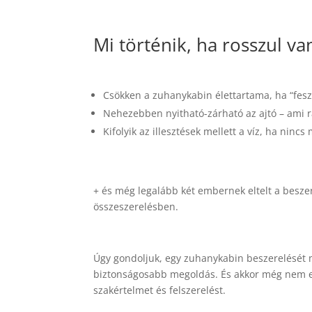
Mi történik, ha rosszul v
Csökken a zuhanykabin élettartama, ha “fes
Nehezebben nyitható-zárható az ajtó – ami r
Kifolyik az illesztések mellett a víz, ha ninc
+ és még legalább két embernek eltelt a besze
összeszerelésben.
Úgy gondoljuk, egy zuhanykabin beszerelését
biztonságosabb megoldás. És akkor még nem 
szakértelmet és felszerelést.