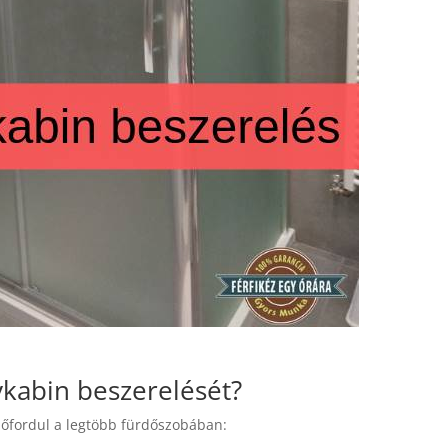
ykabin beszerelését?
 előfordul a legtöbb fürdőszobában: