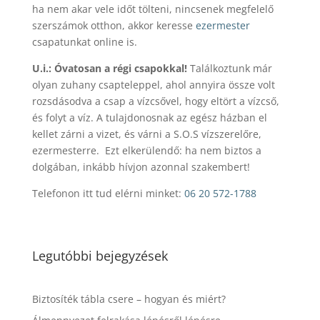
ha nem akar vele időt tölteni, nincsenek megfelelő
szerszámok otthon, akkor keresse
ezermester
csapatunkat online is.
U.i.: Óvatosan a régi csapokkal!
Találkoztunk már
olyan zuhany csapteleppel, ahol annyira össze volt
rozsdásodva a csap a vízcsővel, hogy eltört a vízcső,
és folyt a víz. A tulajdonosnak az egész házban el
kellet zárni a vizet, és várni a S.O.S vízszerelőre,
ezermesterre. Ezt elkerülendő: ha nem biztos a
dolgában, inkább hívjon azonnal szakembert!
Telefonon itt tud elérni minket:
06 20 572-1788
Legutóbbi bejegyzések
Biztosíték tábla csere – hogyan és miért?