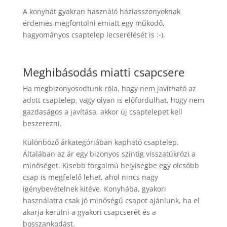
A konyhát gyakran használó háziasszonyoknak
érdemes megfontolni emiatt egy működő,
hagyományos csaptelep lecserélését is :-).
Meghibásodás miatti csapcsere
Ha megbizonyosodtunk róla, hogy nem javítható az
adott csaptelep, vagy olyan is előfordulhat, hogy nem
gazdaságos a javítása, akkor új csaptelepet kell
beszerezni.
Különböző árkategóriában kapható csaptelep.
Általában az ár egy bizonyos szintig visszatükrözi a
minőséget. Kisebb forgalmú helyiségbe egy olcsóbb
csap is megfelelő lehet, ahol nincs nagy
igénybevételnek kitéve. Konyhába, gyakori
használatra csak jó minőségű csapot ajánlunk, ha el
akarja kerülni a gyakori csapcserét és a
bosszankodást.