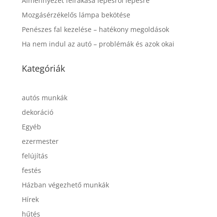
Álmennyezet felrakása lépésről lépésre
Mozgásérzékelős lámpa bekötése
Penészes fal kezelése – hatékony megoldások
Ha nem indul az autó – problémák és azok okai
Kategóriák
autós munkák
dekoráció
Egyéb
ezermester
felújítás
festés
Házban végezhető munkák
Hírek
hűtés