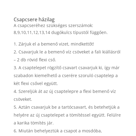
Csapcsere házilag
A csapcseréhez szükséges szerszámok:
8,9,10,11,12,13,14 dugókulcs típustól függően.
Zárjuk el a bemenő vizet, mindkettőt!
Csavarjuk le a bemenő víz csöveket a fali kiállásról
– 2 db rövid flexi cső.
A csaptelepet rögzítő csavart csavarjuk ki, így már
szabadon kiemelhető a cserére szoruló csaptelep a
két flexi csővel együtt.
Szereljük át az új csaptelepre a flexi bemenő víz
csöveket.
Aztán csavarjuk be a tartócsavart, és betehetjük a
helyére az új csaptelepet a tömítéssel együtt. Felülre
a karika tömítés jár.
Miután behelyeztük a csapot a mosdóba,