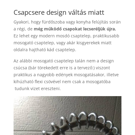
Csapcsere design váltás miatt
Gyakori, hogy fürdőszoba vagy konyha felújítás során
a régi, de
még működő csapokat lecseréljük újra.
Ez lehet egy modern mosdó csaptelep, praktikusabb
mosogató csaptelep, vagy akár kisgyerekek miatt
oldalra hajtható kád csaptelep.
Az alábbi mosogató csaptelep talán nem a design
csúcsa (bár törekedett erre is a tervező:) viszont
praktikus a nagyobb edények mosogatásakor, illetve
kihúzható flexi csövével nem csak a mosogatóba
tudunk vizet ereszteni.