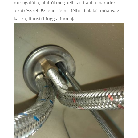
mosogatóba, alulról meg kell szorítani a maradék
alkatrésszel. Ez lehet fém – félhold alakú, műanyag
karika, típustól függ a formája.