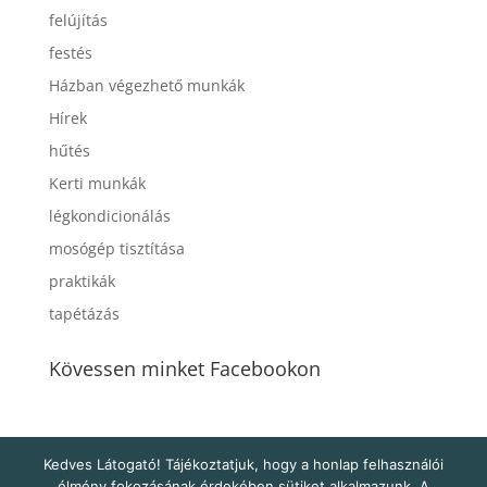
felújítás
festés
Házban végezhető munkák
Hírek
hűtés
Kerti munkák
légkondicionálás
mosógép tisztítása
praktikák
tapétázás
Kövessen minket Facebookon
Kedves Látogató! Tájékoztatjuk, hogy a honlap felhasználói
élmény fokozásának érdekében sütiket alkalmazunk. A