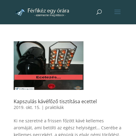
Kapszulás kávéfőző tisztítása ecettel
2019. okt. 15.
|
praktikák
Ki ne szeretné a frissen főzött kávé kellemes
aromáját, ami betölti az egész helyiséget… Cserébe a
kellemes percekért, a gépünk is elvár némi törődést.