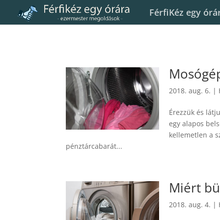
FérfiKéz egy órá
Mosógép 
2018. aug. 6.
|
Érezzük és látj
egy alapos bels
kellemetlen a s
pénztárcabarát...
Miért b
2018. aug. 4.
|