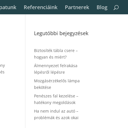
patunk
Referenciáink
Partnerek
Blog
Legutóbbi bejegyzések
Biztosíték tábla csere –
hogyan és miért?
ony
Álmennyezet felrakása
 és
lépésről lépésre
Mozgásérzékelős lámpa
bekötése
Penészes fal kezelése –
hatékony megoldások
Ha nem indul az autó –
problémák és azok okai