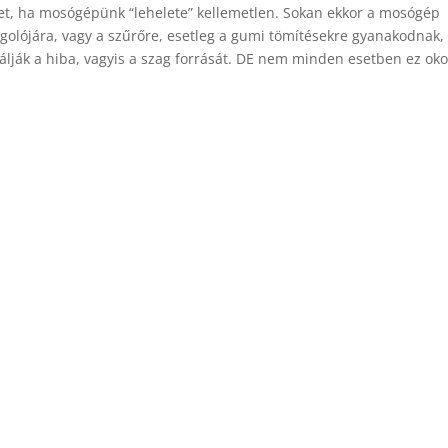
het, ha mosógépünk “lehelete” kellemetlen. Sokan ekkor a mosógép
golójára, vagy a szűrőre, esetleg a gumi tömítésekre gyanakodnak,
lálják a hiba, vagyis a szag forrását. DE nem minden esetben ez ok