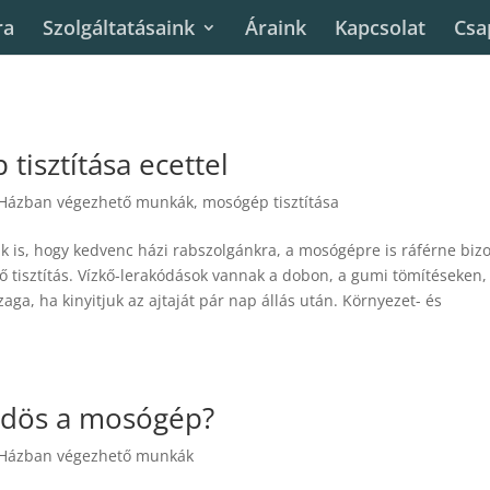
ra
Szolgáltatásaink
Áraink
Kapcsolat
Csa
tisztítása ecettel
Házban végezhető munkák
,
mosógép tisztítása
uk is, hogy kedvenc házi rabszolgánkra, a mosógépre is ráférne biz
ő tisztítás. Vízkő-lerakódások vannak a dobon, a gumi tömítéseken,
zaga, ha kinyitjuk az ajtaját pár nap állás után. Környezet- és
üdös a mosógép?
Házban végezhető munkák