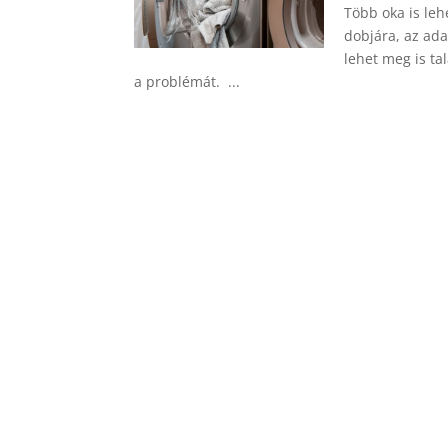
Több oka is le
dobjára, az ada
lehet meg is ta
a problémát. ...