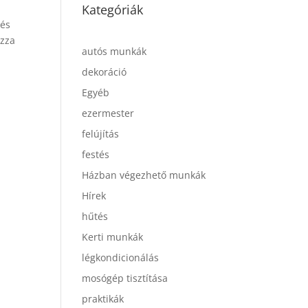
Kategóriák
 és
ozza
autós munkák
dekoráció
Egyéb
ezermester
felújítás
festés
Házban végezhető munkák
Hírek
hűtés
Kerti munkák
légkondicionálás
mosógép tisztítása
praktikák