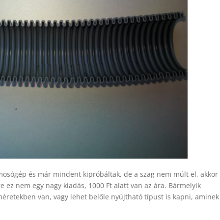
mosógép és már mindent kipróbáltak, de a szag nem múlt el, akkor
e ez nem egy nagy kiadás, 1000 Ft alatt van az ára. Bármelyik
éretekben van, vagy lehet belőle nyújtható típust is kapni, aminek