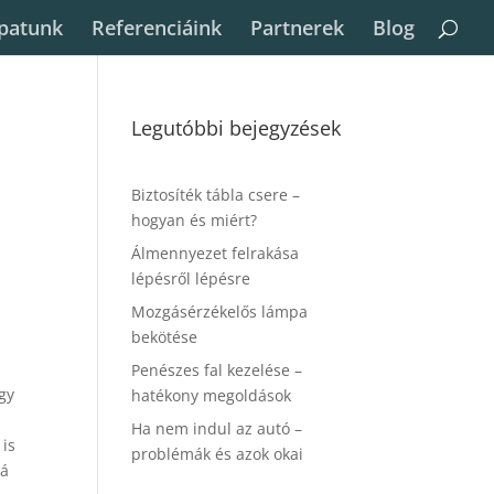
patunk
Referenciáink
Partnerek
Blog
Legutóbbi bejegyzések
Biztosíték tábla csere –
hogyan és miért?
Álmennyezet felrakása
lépésről lépésre
Mozgásérzékelős lámpa
bekötése
Penészes fal kezelése –
gy
hatékony megoldások
Ha nem indul az autó –
 is
problémák és azok okai
rá