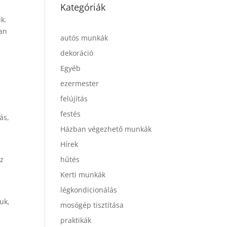
Kategóriák
uk.
an
autós munkák
dekoráció
Egyéb
ezermester
felújítás
festés
ás,
Házban végezhető munkák
Hírek
Ez
hűtés
Kerti munkák
légkondicionálás
uk,
mosógép tisztítása
praktikák