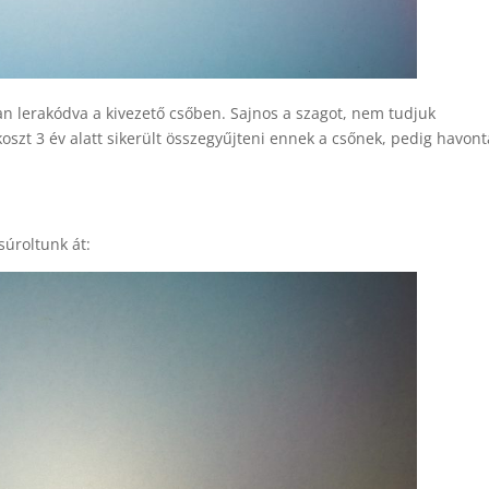
van lerakódva a kivezető csőben. Sajnos a szagot, nem tudjuk
 koszt 3 év alatt sikerült összegyűjteni ennek a csőnek, pedig havont
 súroltunk át: