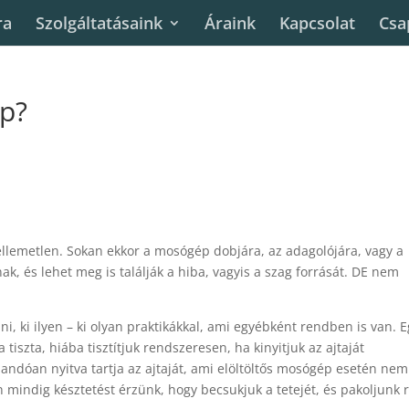
ra
Szolgáltatásaink
Áraink
Kapcsolat
Csa
p?
ellemetlen. Sokan ekkor a mosógép dobjára, az adagolójára, vagy a
k, és lehet meg is találják a hiba, vagyis a szag forrását. DE nem
, ki ilyen – ki olyan praktikákkal, ami egyébként rendben is van. E
tiszta, hiába tisztítjuk rendszeresen, ha kinyitjuk az ajtaját
landóan nyitva tartja az ajtaját, ami elöltöltős mosógép esetén nem
en mindig késztetést érzünk, hogy becsukjuk a tetejét, és pakoljunk 