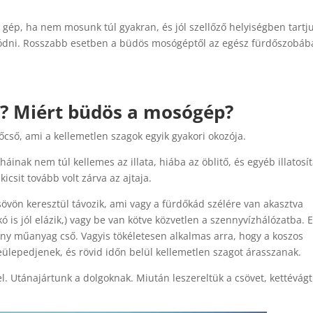
a gép, ha nem mosunk túl gyakran, és jól szellőző helyiségben tartj
ódni. Rosszabb esetben a büdös mosógéptől az egész fürdőszobáb
d? Miért büdös a mosógép?
őcső, ami a kellemetlen szagok egyik gyakori okozója.
áinak nem túl kellemes az illata, hiába az öblitő, és egyéb illatosít
csit tovább volt zárva az ajtaja.
csövön keresztül távozik, ami vagy a fürdőkád szélére van akasztva
kó is jól elázik,) vagy be van kötve közvetlen a szennyvízhálózatba. 
ony műanyag cső. Vagyis tökéletesen alkalmas arra, hogy a koszos
eülepedjenek, és rövid időn belül kellemetlen szagot árasszanak.
el. Utánajártunk a dolgoknak. Miután leszereltük a csövet, kettévágt