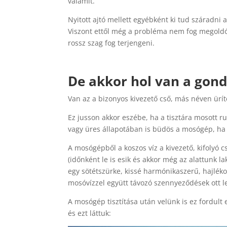
valamit.
Nyitott ajtó mellett egyébként ki tud száradni 
Viszont ettől még a probléma nem fog megold
rossz szag fog terjengeni.
De akkor hol van a gon
Van az a bizonyos kivezető cső, más néven ürít
Ez jusson akkor eszébe, ha a tisztára mosott ruh
vagy üres állapotában is büdös a mosógép, ha ki
A mosógépből a koszos víz a kivezető, kifolyó 
(időnként le is esik és akkor még az alattunk la
egy sötétszürke, kissé harmónikaszerű, hajlék
mosóvízzel együtt távozó szennyeződések ott l
A mosógép tisztítása után velünk is ez fordult 
és ezt láttuk: