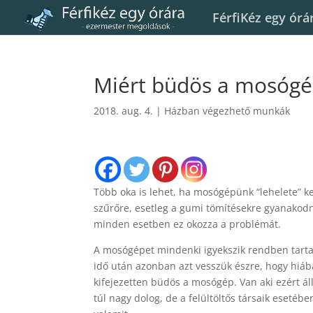
FérfiKéz egy órá
Miért büdös a mosógé
2018. aug. 4.
|
Házban végezhető munkák
Több oka is lehet, ha mosógépünk “lehelete” k
szűrőre, esetleg a gumi tömítésekre gyanakodna
minden esetben ez okozza a problémát.
A mosógépet mindenki igyekszik rendben tartani
idő után azonban azt vesszük észre, hogy hiába 
kifejezetten büdös a mosógép. Van aki ezért ál
túl nagy dolog, de a felültöltős társaik esetéb