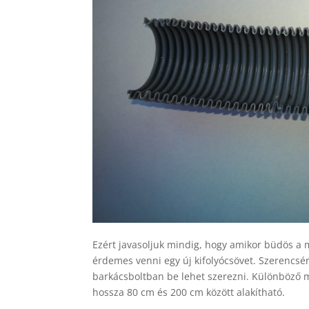
Ezért javasoljuk mindig, hogy amikor büdös a 
érdemes venni egy új kifolyócsövet. Szerencsér
barkácsboltban be lehet szerezni. Különböző m
hossza 80 cm és 200 cm között alakítható.