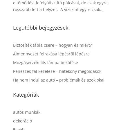
eltömődést lefolyótisztító pálcával, de csak egyre
rosszabb lett a helyzet. A vízszint egyre csak...
Legutóbbi bejegyzések
Biztosíték tábla csere – hogyan és miért?
Álmennyezet felrakása lépésről lépésre
Mozgásérzékelős lámpa bekötése
Penészes fal kezelése – hatékony megoldások
Ha nem indul az autó – problémák és azok okai
Kategóriák
autós munkák
dekoráció
Egyéb