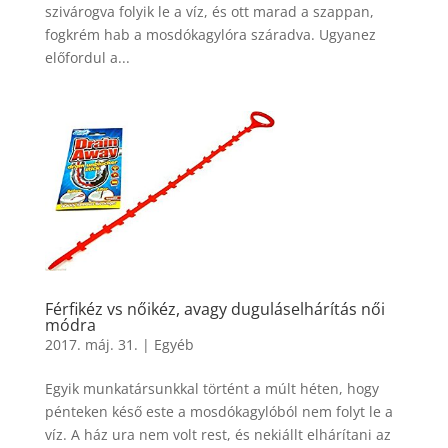
szivárogva folyik le a víz, és ott marad a szappan,
fogkrém hab a mosdókagylóra száradva. Ugyanez
előfordul a...
Férfikéz vs nőikéz, avagy duguláselhárítás női
módra
2017. máj. 31.
|
Egyéb
Egyik munkatársunkkal történt a múlt héten, hogy
pénteken késő este a mosdókagylóból nem folyt le a
víz. A ház ura nem volt rest, és nekiállt elhárítani az