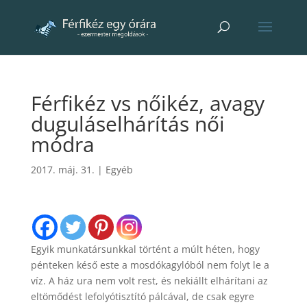
Férfikéz vs nőikéz, avagy
duguláselhárítás női
módra
2017. máj. 31.
|
Egyéb
Egyik munkatársunkkal történt a múlt héten, hogy
pénteken késő este a mosdókagylóból nem folyt le a
víz. A ház ura nem volt rest, és nekiállt elhárítani az
eltömődést lefolyótisztító pálcával, de csak egyre