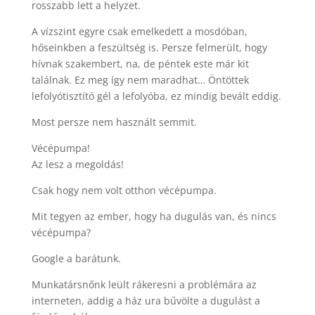
rosszabb lett a helyzet.
A vízszint egyre csak emelkedett a mosdóban,
hőseinkben a feszültség is. Persze felmerült, hogy
hívnak szakembert, na, de péntek este már kit
találnak. Ez meg így nem maradhat… Öntöttek
lefolyótisztító gél a lefolyóba, ez mindig bevált eddig.
Most persze nem használt semmit.
Vécépumpa!
Az lesz a megoldás!
Csak hogy nem volt otthon vécépumpa.
Mit tegyen az ember, hogy ha dugulás van, és nincs
vécépumpa?
Google a barátunk.
Munkatársnőnk leült rákeresni a problémára az
interneten, addig a ház ura bűvölte a dugulást a