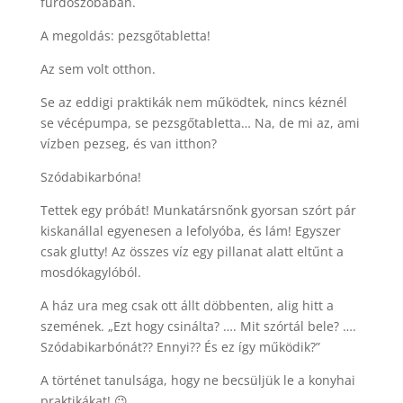
fürdőszobában.
A megoldás: pezsgőtabletta!
Az sem volt otthon.
Se az eddigi praktikák nem működtek, nincs kéznél
se vécépumpa, se pezsgőtabletta… Na, de mi az, ami
vízben pezseg, és van itthon?
Szódabikarbóna!
Tettek egy próbát! Munkatársnőnk gyorsan szórt pár
kiskanállal egyenesen a lefolyóba, és lám! Egyszer
csak glutty! Az összes víz egy pillanat alatt eltűnt a
mosdókagylóból.
A ház ura meg csak ott állt döbbenten, alig hitt a
szemének. „Ezt hogy csinálta? …. Mit szórtál bele? ….
Szódabikarbónát?? Ennyi?? És ez így működik?”
A történet tanulsága, hogy ne becsüljük le a konyhai
praktikákat! 😉