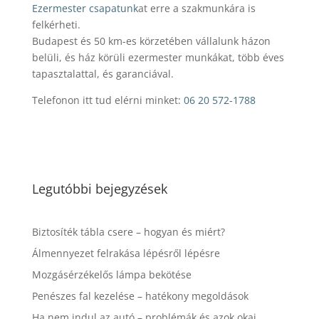
Ezermester csapatunk
at erre a szakmunkára is
felkérheti.
Budapest és 50 km-es körzetében vállalunk házon
belüli, és ház körüli ezermester munkákat, több éves
tapasztalattal, és garanciával.
Telefonon itt tud elérni minket:
06 20 572-1788
Legutóbbi bejegyzések
Biztosíték tábla csere – hogyan és miért?
Álmennyezet felrakása lépésről lépésre
Mozgásérzékelős lámpa bekötése
Penészes fal kezelése – hatékony megoldások
Ha nem indul az autó – problémák és azok okai