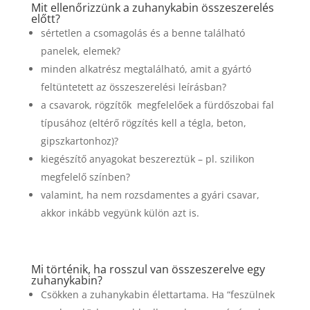
Mit ellenőrizzünk a zuhanykabin összeszerelés
előtt?
sértetlen a csomagolás és a benne található
panelek, elemek?
minden alkatrész megtalálható, amit a gyártó
feltüntetett az összeszerelési leírásban?
a csavarok, rögzítők megfelelőek a fürdőszobai fal
típusához (eltérő rögzítés kell a tégla, beton,
gipszkartonhoz)?
kiegészítő anyagokat beszereztük – pl. szilikon
megfelelő színben?
valamint, ha nem rozsdamentes a gyári csavar,
akkor inkább vegyünk külön azt is.
Mi történik, ha rosszul van összeszerelve egy
zuhanykabin?
Csökken a zuhanykabin élettartama. Ha “feszülnek