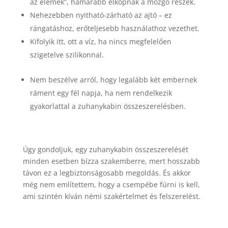
az elemek”, hamarabb elkopnak a mozgó részek.
Nehezebben nyitható-zárható az ajtó – ez
rángatáshoz, erőteljesebb használathoz vezethet.
Kifolyik itt, ott a víz, ha nincs megfelelően
szigetelve szilikonnal.
Nem beszélve arról, hogy legalább két embernek
ráment egy fél napja, ha nem rendelkezik
gyakorlattal a zuhanykabin összeszerelésben.
Úgy gondoljuk, egy zuhanykabin összeszerelését
minden esetben bízza szakemberre, mert hosszabb
távon ez a legbiztonságosabb megoldás. És akkor
még nem említettem, hogy a csempébe fúrni is kell,
ami szintén kíván némi szakértelmet és felszerelést.