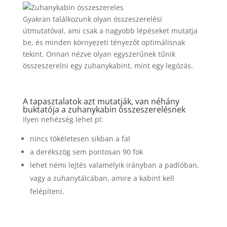
Gyakran találkozunk olyan összeszerelési
útmutatóval, ami csak a nagyobb lépéseket mutatja
be, és minden környezeti tényezőt optimálisnak
tekint. Onnan nézve olyan egyszerűnek tűnik
összeszerelni egy zuhanykabint, mint egy legózás.
A tapasztalatok azt mutatják, van néhány
buktatója a zuhanykabin összeszerelésnek
Ilyen nehézség lehet pl:
nincs tökéletesen síkban a fal
a derékszög sem pontosan 90 fok
lehet némi lejtés valamelyik irányban a padlóban,
vagy a zuhanytálcában, amire a kabint kell
felépíteni.