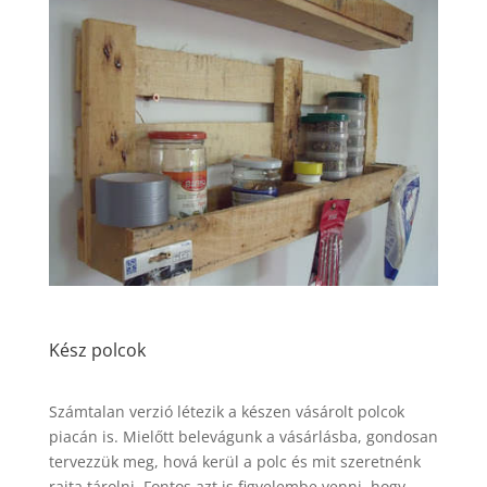
Kész polcok
Számtalan verzió létezik a készen vásárolt polcok
piacán is. Mielőtt belevágunk a vásárlásba, gondosan
tervezzük meg, hová kerül a polc és mit szeretnénk
rajta tárolni. Fontos azt is figyelembe venni, hogy