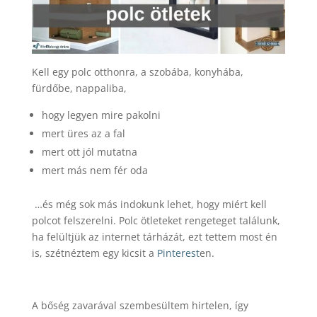
Kell egy polc otthonra, a szobába, konyhába,
fürdőbe, nappaliba,
hogy legyen mire pakolni
mert üres az a fal
mert ott jól mutatna
mert más nem fér oda
…és még sok más indokunk lehet, hogy miért kell
polcot felszerelni. Polc ötleteket rengeteget találunk,
ha felültjük az internet tárházát, ezt tettem most én
is, szétnéztem egy kicsit a
Pinterest
en.
A bőség zavarával szembesültem hirtelen, így