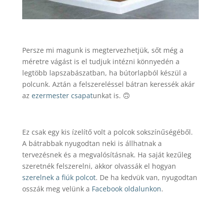
Persze mi magunk is megtervezhetjük, sőt még a
méretre vágást is el tudjuk intézni könnyedén a
legtöbb lapszabászatban, ha bútorlapból készül a
polcunk. Aztán a felszereléssel bátran keressék akár
az
ezermester csapat
unkat is. 🙃
Ez csak egy kis ízelítő volt a polcok sokszínűségéből.
A bátrabbak nyugodtan neki is állhatnak a
tervezésnek és a megvalósításnak. Ha saját kezűleg
szeretnék felszerelni, akkor olvassák el hogyan
szerelnek a fiúk polcot
. De ha kedvük van, nyugodtan
osszák meg velünk a
Facebook oldalunkon
.