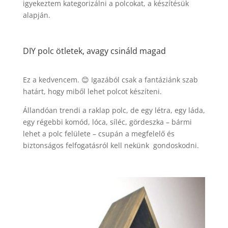
igyekeztem kategorizálni a polcokat, a készítésük
alapján.
DIY polc ötletek, avagy csináld magad
Ez a kedvencem. 😊 Igazából csak a fantáziánk szab
határt, hogy miből lehet polcot készíteni.
Állandóan trendi a raklap polc, de egy létra, egy láda,
egy régebbi komód, lóca, síléc, gördeszka – bármi
lehet a polc felülete – csupán a megfelelő és
biztonságos felfogatásról kell nekünk gondoskodni.