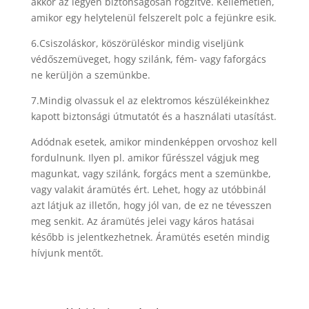
akkor az legyen biztonságosan rögzítve. Kellemetlen,
amikor egy helytelenül felszerelt polc a fejünkre esik.
6.Csiszoláskor, köszörüléskor mindig viseljünk
védőszemüveget, hogy szilánk, fém- vagy faforgács
ne kerüljön a szemünkbe.
7.Mindig olvassuk el az elektromos készülékeinkhez
kapott biztonsági útmutatót és a használati utasítást.
Adódnak esetek, amikor mindenképpen orvoshoz kell
fordulnunk. Ilyen pl. amikor fűrésszel vágjuk meg
magunkat, vagy szilánk, forgács ment a szemünkbe,
vagy valakit áramütés ért. Lehet, hogy az utóbbinál
azt látjuk az illetőn, hogy jól van, de ez ne tévesszen
meg senkit. Az áramütés jelei vagy káros hatásai
később is jelentkezhetnek. Áramütés esetén mindig
hívjunk mentőt.