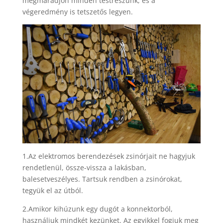
megmaradjon minden testrészünk, és a
végeredmény is tetszetős legyen.
1.Az elektromos berendezések zsinórjait ne hagyjuk
rendetlenül, össze-vissza a lakásban,
balesetveszélyes. Tartsuk rendben a zsinórokat,
tegyük el az útból.
2.Amikor kihúzunk egy dugót a konnektorból,
használjuk mindkét kezünket. Az egyikkel fogjuk meg