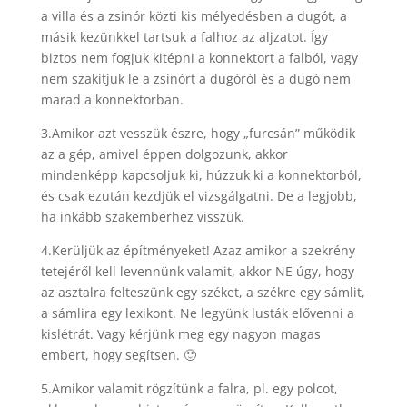
a villa és a zsinór közti kis mélyedésben a dugót, a
másik kezünkkel tartsuk a falhoz az aljzatot. Így
biztos nem fogjuk kitépni a konnektort a falból, vagy
nem szakítjuk le a zsinórt a dugóról és a dugó nem
marad a konnektorban.
3.Amikor azt vesszük észre, hogy „furcsán” működik
az a gép, amivel éppen dolgozunk, akkor
mindenképp kapcsoljuk ki, húzzuk ki a konnektorból,
és csak ezután kezdjük el vizsgálgatni. De a legjobb,
ha inkább szakemberhez visszük.
4.Kerüljük az építményeket! Azaz amikor a szekrény
tetejéről kell levennünk valamit, akkor NE úgy, hogy
az asztalra felteszünk egy széket, a székre egy sámlit,
a sámlira egy lexikont. Ne legyünk lusták elővenni a
kislétrát. Vagy kérjünk meg egy nagyon magas
embert, hogy segítsen. 🙂
5.Amikor valamit rögzítünk a falra, pl. egy polcot,