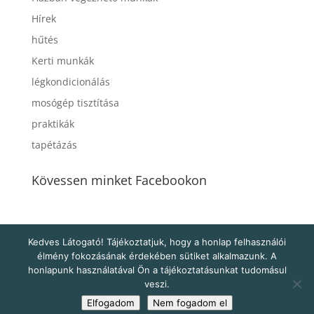
Hírek
hűtés
Kerti munkák
légkondicionálás
mosógép tisztítása
praktikák
tapétázás
Kövessen minket Facebookon
Kedves Látogató! Tájékoztatjuk, hogy a honlap felhasználói
élmény fokozásának érdekében sütiket alkalmazunk. A
honlapunk használatával Ön a tájékoztatásunkat tudomásul
veszi.
Minden jog fenntartva - Copyright 2021. - Férfikéz
Elfogadom
Nem fogadom el
egy órára -
Adatkezelési tájékoztató
- Web: