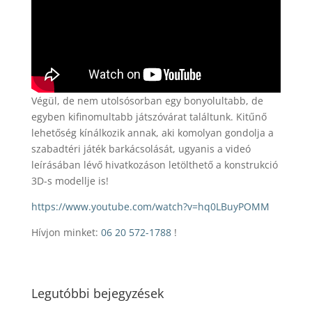
Végül, de nem utolsósorban egy bonyolultabb, de
egyben kifinomultabb játszóvárat találtunk. Kitűnő
lehetőség kínálkozik annak, aki komolyan gondolja a
szabadtéri játék barkácsolását, ugyanis a videó
leírásában lévő hivatkozáson letölthető a konstrukció
3D-s modellje is!
https://www.youtube.com/watch?v=hq0LBuyPOMM
Hívjon minket:
06 20 572-1788
!
Legutóbbi bejegyzések