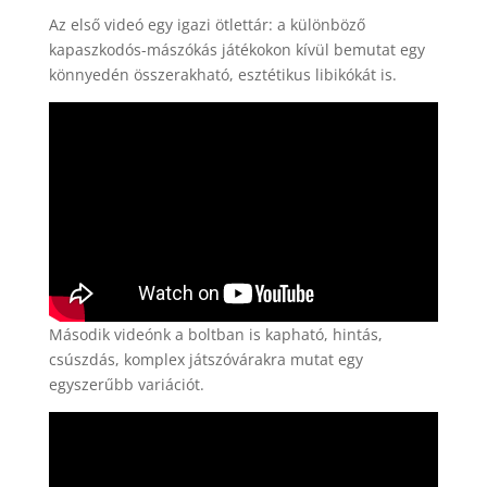
Az első videó egy igazi ötlettár: a különböző
kapaszkodós-mászókás játékokon kívül bemutat egy
könnyedén összerakható, esztétikus libikókát is.
Második videónk a boltban is kapható, hintás,
csúszdás, komplex játszóvárakra mutat egy
egyszerűbb variációt.