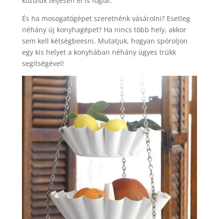
közülük teljesen el is foglal.
És ha mosogatógépet szeretnénk vásárolni? Esetleg
néhány új konyhagépet? Ha nincs több hely, akkor
sem kell kétségbeesni. Mutatjuk, hogyan spóroljon
egy kis helyet a konyhában néhány ügyes trükk
segítségével!