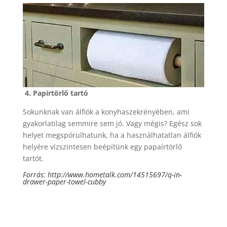
4. Papírtörlő tartó
Sokunknak van álfiók a konyhaszekrényében, ami
gyakorlatilag semmire sem jó. Vagy mégis? Egész sok
helyet megspórulhatunk, ha a használhatatlan álfiók
helyére vízszintesen beépítünk egy papaírtörlő
tartót.
Forrás:
http://www.hometalk.com/14515697/q-in-
drawer-paper-towel-cubby