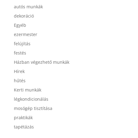
autós munkák
dekoráció
Egyéb
ezermester
felújítás
festés
Házban végezhető munkák
Hírek
hűtés
Kerti munkák
légkondicionálás
mosógép tisztítása
praktikák
tapétázás