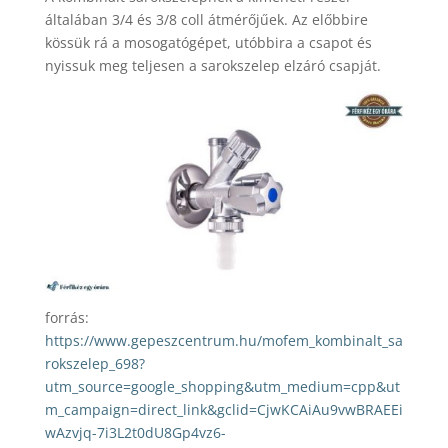
általában 3/4 és 3/8 coll átmérőjűek. Az előbbire
kössük rá a mosogatógépet, utóbbira a csapot és
nyissuk meg teljesen a sarokszelep elzáró csapját.
forrás:
https://www.gepeszcentrum.hu/mofem_kombinalt_sa
rokszelep_698?
utm_source=google_shopping&utm_medium=cpp&ut
m_campaign=direct_link&gclid=CjwKCAiAu9vwBRAEEi
wAzvjq-7i3L2t0dU8Gp4vz6-