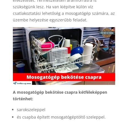
elvezetését. Természetesen áramforrásra is
szükségünk lesz. Ha van kiépítve külön víz
csatlakoztatási lehetőség a mosogatógép számára, az
üzembe helyezése egyszerűbb feladat.
A mosogatógép bekötése csapra kétféleképpen
történhet:
sarokszeleppel
és csapba épített mosogatógéptöltő szeleppel.