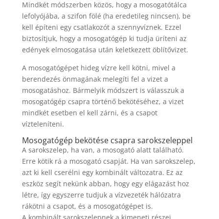
Mindkét módszerben közös, hogy a mosogatótálca
lefolyójába, a szifon fölé (ha eredetileg nincsen), be
kell építeni egy csatlakozót a szennyvíznek. Ezzel
biztosítjuk, hogy a mosogatógép ki tudja üríteni az
edények elmosogatása után keletkezett öblítővizet.
A mosogatógépet hideg vízre kell kötni, mivel a
berendezés önmagának melegíti fel a vizet a
mosogatáshoz. Bármelyik módszert is válasszuk a
mosogatógép csapra történő bekötéséhez, a vizet
mindkét esetben el kell zárni, és a csapot
vízteleníteni.
Mosogatógép bekötése csapra sarokszeleppel
A sarokszelep, ha van, a mosogató alatt található.
Erre kötik rá a mosogató csapját. Ha van sarokszelep,
azt ki kell cserélni egy kombinált változatra. Ez az
eszköz segít nekünk abban, hogy egy elágazást hoz
létre, így egyszerre tudjuk a vízvezeték hálózatra
rákötni a csapot, és a mosogatógépet is.
A kombinált sarokszelepnek a kimeneti részei