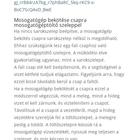
gJ_rrB84rzA7bg_r7phBaRC_5kq-rKC9-x-
BoC7ScQAvD_BwE
Mosogatógép bekötése csapra
mosogatógéptöltő szeleppel
Ha nincs sarokszelep beépítve, a mosogatógép
bekötés csapra sarokszelep nélkül is megoldható.
Ehhez szükségünk lesz egy fali csaphoz való
mosogatógéptöltő szelepre. A működési elve
gyakorlatilag ugyanaz, mint a sarokszelepé.
A fali csap elé kell beépítenünk, és a segítségével a
vizet kétfelé tudjuk elágaztatni. Figyeljünk arra, hogy
ezzel kissé távolabb kerül a csap a faltól.
Ha a mosogatógép bekötését a csapra ezzel a
módszerrel végezzük, mind a meleg, mind a hideg
vizet el kell zárnunk, és vízteleníteni a csapot.
Távolítsuk el a csapot a vezetékről, majd a hideg
vezetékre szereljük fel a töltőszelepet, a melegre
pedig a toldót. A töltőszelepre kössük rá a
mosogatógép vízvezetékét, nyissuk meg teljesen a
szelepet, és már készen is van.