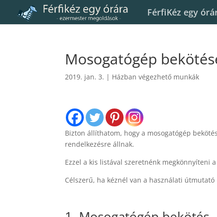
FérfiKéz egy órá
Mosogatógép bekötése
2019. jan. 3.
|
Házban végezhető munkák
Bizton állíthatom, hogy a mosogatógép bekötése
rendelkezésre állnak.
Ezzel a kis listával szeretnénk megkönnyíteni 
Célszerű, ha kéznél van a használati útmutató
1. Mosogatógép bekötés 