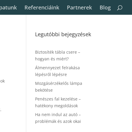
patunk
Referenciáink
Partnerek
Blog
Legutóbbi bejegyzések
Biztosíték tábla csere –
hogyan és miért?
Álmennyezet felrakása
lépésről lépésre
sok
Mozgásérzékelős lámpa
bekötése
Penészes fal kezelése –
hatékony megoldások
.
Ha nem indul az autó –
problémák és azok okai