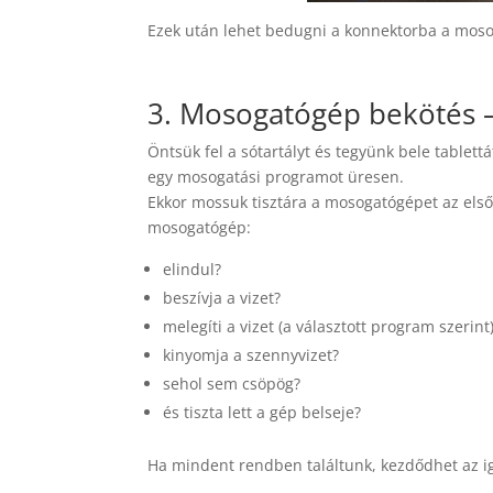
Ezek után lehet bedugni a konnektorba a mosog
3. Mosogatógép bekötés
Öntsük fel a sótartályt és tegyünk bele tablett
egy mosogatási programot üresen.
Ekkor mossuk tisztára a mosogatógépet az első
mosogatógép:
elindul?
beszívja a vizet?
melegíti a vizet (a választott program szerint
kinyomja a szennyvizet?
sehol sem csöpög?
és tiszta lett a gép belseje?
Ha mindent rendben találtunk, kezdődhet az i