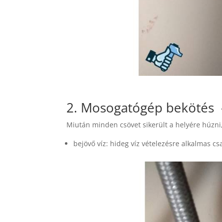
2. Mosogatógép bekötés –
Miután minden csövet sikerült a helyére húzni, 
bejövő víz: hideg víz vételezésre alkalmas cs