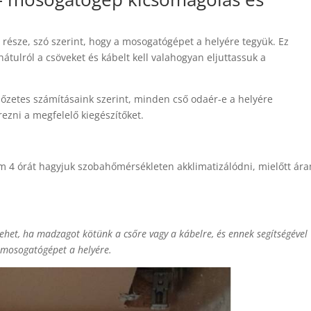
 része, szó szerint, hogy a mosogatógépet a helyére tegyük. Ez
 hátulról a csöveket és kábelt kell valahogyan eljuttassuk a
előzetes számításaink szerint, minden cső odaér-e a helyére
rezni a megfelelő kiegészítőket.
 4 órát hagyjuk szobahőmérsékleten akklimatizálódni, mielőtt ár
ehet, ha madzagot kötünk a csőre vagy a kábelre, és ennek segítségével
a mosogatógépet a helyére.