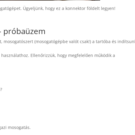
atógépet. Ügyeljünk, hogy ez a konnektor földelt legyen!
 – próbaüzem
át, mosogatószert (mosogatógépbe valót csak!) a tartóba és indítsun
 használathoz. Ellenőrizzük, hogy megfelelően működik a
)?
gazi mosogatás.