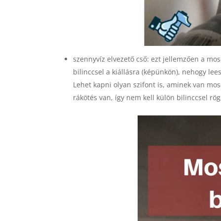
szennyvíz elvezető cső: ezt jellemzően a moso
bilinccsel a kiállásra (képünkön), nehogy lee
Lehet kapni olyan szifont is, aminek van mos
rákötés van, így nem kell külön bilinccsel rög