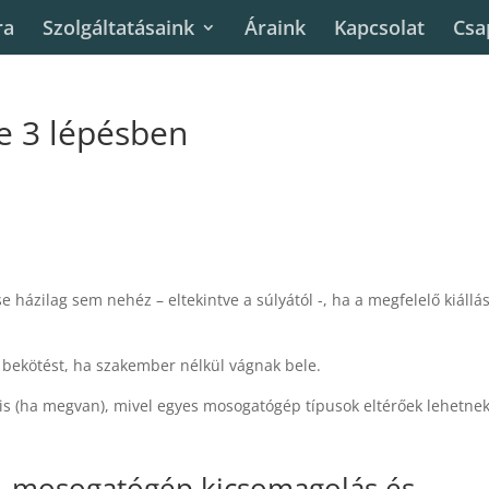
ra
Szolgáltatásaink
Áraink
Kapcsolat
Csa
 3 lépésben
 házilag sem nehéz – eltekintve a súlyától -, ha a megfelelő kiállá
a bekötést, ha szakember nélkül vágnak bele.
 is (ha megvan), mivel egyes mosogatógép típusok eltérőek lehetnek
– mosogatógép kicsomagolás és