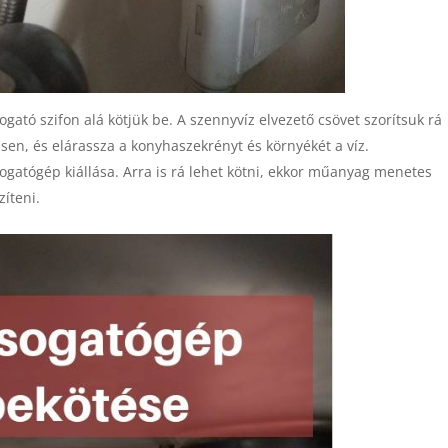
gató szifon alá kötjük be. A szennyvíz elvezető csövet szorítsuk rá
ssen, és elárassza a konyhaszekrényt és környékét a víz.
ogatógép kiállása. Arra is rá lehet kötni, ekkor műanyag menetes
zíteni.