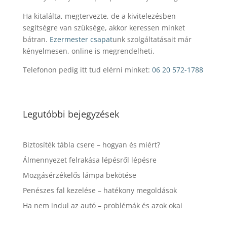
Ha kitalálta, megtervezte, de a kivitelezésben
segítségre van szüksége, akkor keressen minket
bátran.
Ezermester csapat
unk szolgáltatásait már
kényelmesen, online is megrendelheti.
Telefonon pedig itt tud elérni minket:
06 20 572-1788
Legutóbbi bejegyzések
Biztosíték tábla csere – hogyan és miért?
Álmennyezet felrakása lépésről lépésre
Mozgásérzékelős lámpa bekötése
Penészes fal kezelése – hatékony megoldások
Ha nem indul az autó – problémák és azok okai