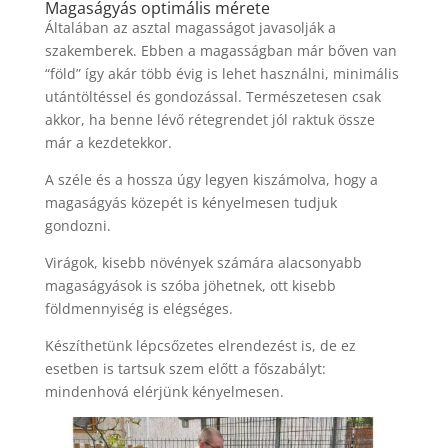
Magaságyás optimális mérete
Általában az asztal magasságot javasolják a
szakemberek. Ebben a magasságban már bőven van
“föld” így akár több évig is lehet használni, minimális
utántöltéssel és gondozással. Természetesen csak
akkor, ha benne lévő rétegrendet jól raktuk össze
már a kezdetekkor.
A széle és a hossza úgy legyen kiszámolva, hogy a
magaságyás közepét is kényelmesen tudjuk
gondozni.
Virágok, kisebb növények számára alacsonyabb
magaságyások is szóba jöhetnek, ott kisebb
földmennyiség is elégséges.
Készíthetünk lépcsőzetes elrendezést is, de ez
esetben is tartsuk szem előtt a főszabályt:
mindenhová elérjünk kényelmesen.