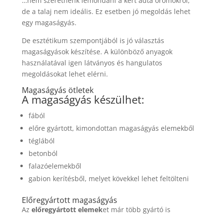
…nem szeretnénk lemondani a kert adta örömökről,
de a talaj nem ideális. Ez esetben jó megoldás lehet
egy magaságyás.
De esztétikum szempontjából is jó választás
magaságyások készítése. A különböző anyagok
használatával igen látványos és hangulatos
megoldásokat lehet elérni.
Magaságyás ötletek
A magaságyás készülhet:
fából
előre gyártott, kimondottan magaságyás elemekből
téglából
betonból
falazóelemekből
gabion kerítésből, melyet kövekkel lehet feltölteni
Előregyártott magaságyás
Az
előregyártott elemek
et már több gyártó is