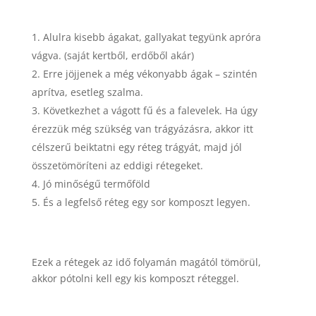
Alulra kisebb ágakat, gallyakat tegyünk apróra
vágva. (saját kertből, erdőből akár)
Erre jöjjenek a még vékonyabb ágak – szintén
aprítva, esetleg szalma.
Következhet a vágott fű és a falevelek. Ha úgy
érezzük még szükség van trágyázásra, akkor itt
célszerű beiktatni egy réteg trágyát, majd jól
összetömöríteni az eddigi rétegeket.
Jó minőségű termőföld
És a legfelső réteg egy sor komposzt legyen.
Ezek a rétegek az idő folyamán magától tömörül,
akkor pótolni kell egy kis komposzt réteggel.