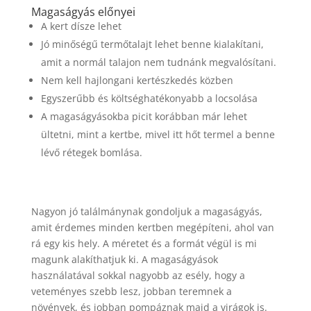
Magaságyás előnyei
A kert dísze lehet
Jó minőségű termőtalajt lehet benne kialakítani,
amit a normál talajon nem tudnánk megvalósítani.
Nem kell hajlongani kertészkedés közben
Egyszerűbb és költséghatékonyabb a locsolása
A magaságyásokba picit korábban már lehet
ültetni, mint a kertbe, mivel itt hőt termel a benne
lévő rétegek bomlása.
Nagyon jó találmánynak gondoljuk a magaságyás,
amit érdemes minden kertben megépíteni, ahol van
rá egy kis hely. A méretet és a formát végül is mi
magunk alakíthatjuk ki. A magaságyások
használatával sokkal nagyobb az esély, hogy a
veteményes szebb lesz, jobban teremnek a
növények, és jobban pompáznak majd a virágok is.