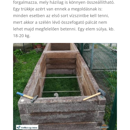
forgalmazza, mely házilag is könnyen összeállítható.
Egy trükkje azért van ennek a megoldásnak is:
minden esetben az első sort vízszintbe kell tenni,
mert akkor a szélén lévő összefogató pálcát nem
lehet majd megfelelően betenni. Egy elem súlya, kb.
18-20 kg.