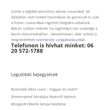
Szinte a legtöbb karnishoz adnak csavarokat. Mi
általában nem ezeket használjuk, és garanciát is csak
a Fisher csavarokkal rögzített dolgokra vállalunk.
Bátran szóljon nekünk, ha segítségre van szüksége a
karnis felszereléséhez – kényelmesen, akár
online is
megrendelheti ezermester szolgáltatásunkat
.
Telefonon is hívhat minket:
06
20 572-1788
Legutóbbi bejegyzések
Biztosíték tábla csere – hogyan és miért?
Álmennyezet felrakása lépésről lépésre
Mozgásérzékelős lámpa bekötése