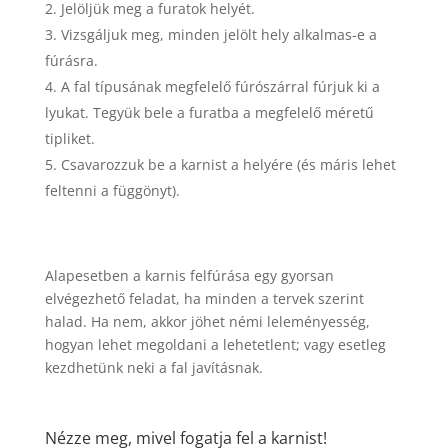
Jelöljük meg a furatok helyét.
Vizsgáljuk meg, minden jelölt hely alkalmas-e a
fúrásra.
A fal típusának megfelelő fúrószárral fúrjuk ki a
lyukat. Tegyük bele a furatba a megfelelő méretű
tipliket.
Csavarozzuk be a karnist a helyére (és máris lehet
feltenni a függönyt).
Alapesetben a karnis felfúrása egy gyorsan
elvégezhető feladat, ha minden a tervek szerint
halad. Ha nem, akkor jöhet némi leleményesség,
hogyan lehet megoldani a lehetetlent; vagy esetleg
kezdhetünk neki a fal javításnak.
Nézze meg, mivel fogatja fel a karnist!