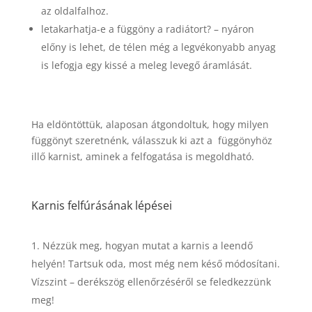
az oldalfalhoz.
letakarhatja-e a függöny a radiátort? – nyáron
előny is lehet, de télen még a legvékonyabb anyag
is lefogja egy kissé a meleg levegő áramlását.
Ha eldöntöttük, alaposan átgondoltuk, hogy milyen
függönyt szeretnénk, válasszuk ki azt a függönyhöz
illő karnist, aminek a felfogatása is megoldható.
Karnis felfúrásának lépései
Nézzük meg, hogyan mutat a karnis a leendő
helyén! Tartsuk oda, most még nem késő módosítani.
Vízszint – derékszög ellenőrzéséről se feledkezzünk
meg!