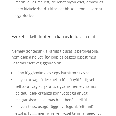
menni a vas mellett, de lehet olyan eset, amikor ez
nem kivitelezhető. Ekkor odébb kell tenni a karnist
egy kicsivel.
Ezeket el kell dönteni a karnis felfúrása előtt
Némely döntésünk a karnis típusát is befolyásolja,
nem csak a helyét. Így jobb az összes lépést még
vásárlás előtt végiggondolni:
hány függönyünk lesz egy karnison? 1-2-3?
milyen anyagból lesznek a függönyök? – figyelni
kell az anyag súlyára is, ugyanis némely karnis
például csak organza könnyedségű anyag
megtartására alkalmas belibbenés nélkül.
milyen hosszúságú függönyt fogunk feltenni? –
ettől is függ, mennyire kell közel tenni a függönyt