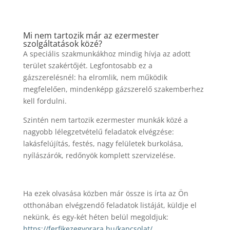
Mi nem tartozik már az ezermester
szolgáltatások közé?
A speciális szakmunkákhoz mindig hívja az adott
terület szakértőjét. Legfontosabb ez a
gázszerelésnél: ha elromlik, nem működik
megfelelően, mindenképp gázszerelő szakemberhez
kell fordulni.
Szintén nem tartozik ezermester munkák közé a
nagyobb lélegzetvételű feladatok elvégzése:
lakásfelújítás, festés, nagy felületek burkolása,
nyílászárók, redőnyök komplett szervizelése.
Ha ezek olvasása közben már össze is írta az Ön
otthonában elvégzendő feladatok listáját, küldje el
nekünk, és egy-két héten belül megoldjuk:
https://ferfikezegyorara.hu/kapcsolat/