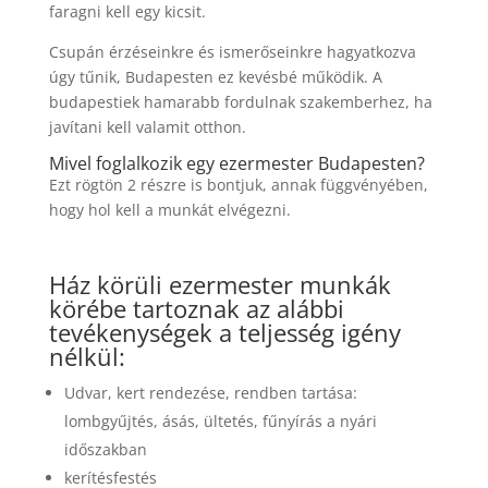
faragni kell egy kicsit.
Csupán érzéseinkre és ismerőseinkre hagyatkozva
úgy tűnik, Budapesten ez kevésbé működik. A
budapestiek hamarabb fordulnak szakemberhez, ha
javítani kell valamit otthon.
Mivel foglalkozik egy ezermester Budapesten?
Ezt rögtön 2 részre is bontjuk, annak függvényében,
hogy hol kell a munkát elvégezni.
Ház körüli ezermester munkák
körébe tartoznak az alábbi
tevékenységek a teljesség igény
nélkül:
Udvar, kert rendezése, rendben tartása:
lombgyűjtés, ásás, ültetés, fűnyírás a nyári
időszakban
kerítésfestés