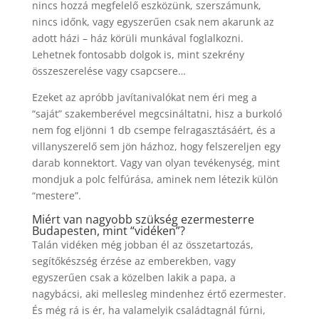
nincs hozzá megfelelő eszközünk, szerszámunk,
nincs időnk, vagy egyszerűen csak nem akarunk az
adott házi – ház körüli munkával foglalkozni.
Lehetnek fontosabb dolgok is, mint szekrény
összeszerelése vagy csapcsere…
Ezeket az apróbb javítanivalókat nem éri meg a
“saját” szakemberével megcsináltatni, hisz a burkoló
nem fog eljönni 1 db csempe felragasztásáért, és a
villanyszerelő sem jön házhoz, hogy felszereljen egy
darab konnektort. Vagy van olyan tevékenység, mint
mondjuk a polc felfúrása, aminek nem létezik külön
“mestere”.
Miért van nagyobb szükség ezermesterre
Budapesten, mint “vidéken”?
Talán vidéken még jobban él az összetartozás,
segítőkészség érzése az emberekben, vagy
egyszerűen csak a közelben lakik a papa, a
nagybácsi, aki mellesleg mindenhez értő ezermester.
És még rá is ér, ha valamelyik családtagnál fúrni,