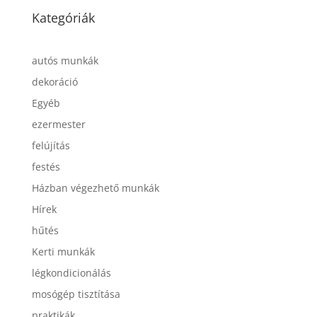
Kategóriák
autós munkák
dekoráció
Egyéb
ezermester
felújítás
festés
Házban végezhető munkák
Hírek
hűtés
Kerti munkák
légkondicionálás
mosógép tisztítása
praktikák