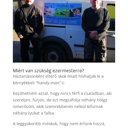
Miért van szükség ezermesterre?
Háztartásonként eltérő okok miatt hívhatják ki a
környékbeli “handy-man”-t:
Kezdhetném azzal, hogy nincs férfi a családban, aki
szereljen, fúrjon, de ezt megcáfolja néhány hölgy
ismerősöm, akik szemrebbenés nélkül kifúrnak
néhány lyukat a falba.
A leggyakoribb indokok, hogy nem értünk hozzá,