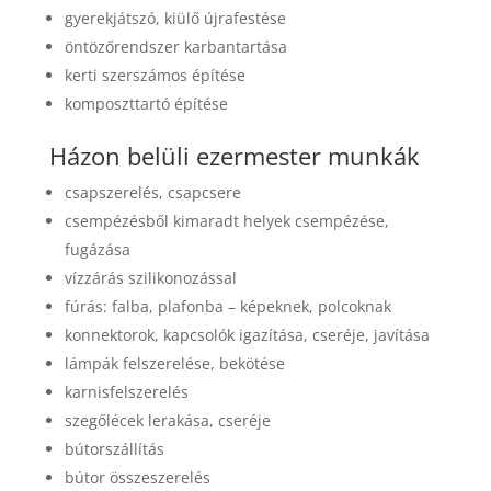
gyerekjátszó, kiülő újrafestése
öntözőrendszer karbantartása
kerti szerszámos építése
komposzttartó építése
Házon belüli ezermester munkák
csapszerelés, csapcsere
csempézésből kimaradt helyek csempézése,
fugázása
vízzárás szilikonozással
fúrás: falba, plafonba – képeknek, polcoknak
konnektorok, kapcsolók igazítása, cseréje, javítása
lámpák felszerelése, bekötése
karnisfelszerelés
szegőlécek lerakása, cseréje
bútorszállítás
bútor összeszerelés