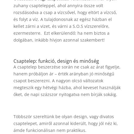
zuhany csapteleppel, ahol annyira össze volt
rozsdásodva a csap a vízcsővel, hogy eltört a vízcső,
és folyt a víz. A tulajdonosnak az egész házban el
kellet zárni a vizet, és várni a S.O.S vízszerelőre,
ezermesterre. Ezt elkerülendő: ha nem biztos a
dolgában, inkább hívjon azonnal szakembert!
Csaptelep: funkció, design és minőség
A csaptelep beszerzése során ne csak az árat figyelje,
hanem próbáljon ár – érték arányban jó minőségű
csapot beszerezni. A nagyon olcsó változatok
megteszik egy hétvégi házba, ahol keveset használják
őket, de napi százszor nyitogatva nem bírják sokáig.
Többször szereltünk be olyan design, vagy divatos
csaptelepet, amiről azonnal kiderült, hogy jól néz ki,
ámde funkcionálisan nem praktikus.