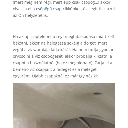
(mert még nem régi, mert épp csak csöpög…) akkor
olvassa el a
csöpögő csap
cikkünket, és segít tisztázni
az Ön helyzetét is.
Ha az új csaptelepet a régi meghibásodása miatt kell
bekötni, akkor ne halogassa sokáig a dolgot, mert
végül a vízszámlája látja kárát. Ha nem tudja gyorsan
orvosolni a víz csöpögését, akkor próbálja kiiktatni a
csapot a használatból (ha ez megoldható). Zárja el a
bemenő víz csapjait; a hideget és a meleget
egyaránt. Újabb csapoknál ez már így néz ki: