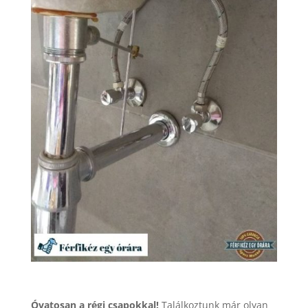
Óvatosan a régi csapokkal!
Találkoztunk már olyan