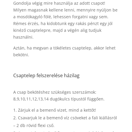
Gondolja végig mire használja az adott csapot!
Milyen magasnak kellene lenni, mennyire nyúljon be
a mosdókagyló fölé, lehessen forgatni vagy sem.
Rémes érzés, ha kidobtunk egy rakás pénzt egy jól
kinéző csaptelepre, majd a végén alig tudjuk
használni.
Aztán, ha megvan a tökéletes csaptelep, akkor lehet
bekötni.
Csaptelep felszerelése házilag
A csap bekötéshez szükséges szerszámok:
8,9,10,11,12,13,14 dugókulcs típustól függően.
Zárjuk el a bemenő vizet, mind a kettőt!
Csavarjuk le a bemenő víz csöveket a fali kiállásról
– 2 db rövid flexi cső.