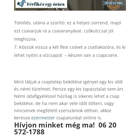
Tömítés, utána a szorító: ez a helyes sorrend, majd
ezt csavarjuk rá a csavaranyával, csőkulccsal jól
meghúzva.
Kössük vissza a két flexi csövet a csatlakozóra, és ki
lehet nyitni a vízcsapot – készen van a csapcsere.
Mint látjuk a csaptelep bekötése igényel egy kis időt
és némi türelmet. Persze egy kis tapasztalat sem árt.
Némi odafigyeléssel házilag is sikeres lehet a csap
bekötése, de ha nem akar vele időt tölteni, vagy
nincsenek megfelelő szerszámok otthon, akkor
keresse
ezermester
csapatunkat online is.
Hívjon minket még ma!
06 20
572-1788