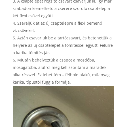
A csaptelepet rögzítő csavart csavarjuk ki, így már
szabadon kiemelhető a cserére szoruló csaptelep a
két flexi csővel együtt.
Szereljük át az új csaptelepre a flexi bemenő
vízcsöveket.
Aztán csavarjuk be a tartócsavart, és betehetjük a
helyére az új csaptelepet a tömítéssel együtt. Felülre
a karika tömítés jár.
Miután behelyeztük a csapot a mosdóba,
mosogatóba, alulról meg kell szorítani a maradék
alkatrésszel. Ez lehet fém – félhold alakú, műanyag
karika, típustól függ a formája.