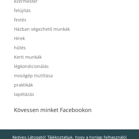
ezermester
felújítás
festés
Házban végezhető munkák
Hírek
hűtés
Kerti munkák
légkondicionálás
mosógép tisztítása
praktikák
tapétázás
Kövessen minket Facebookon
Kedves Látogató! Tájékoztatjuk, hogy a honlap felhasználói