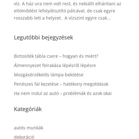
víz. A ház ura nem volt rest, és nekiállt elhárítani az
eltömődést lefolyótisztító pálcával, de csak egyre
rosszabb lett a helyzet. A vízszint egyre csak...
Legutóbbi bejegyzések
Biztosíték tábla csere – hogyan és miért?
Álmennyezet felrakása lépésről lépésre
Mozgásérzékelős lámpa bekötése
Penészes fal kezelése – hatékony megoldások
Ha nem indul az autó – problémák és azok okai
Kategóriák
autós munkák
dekoráció