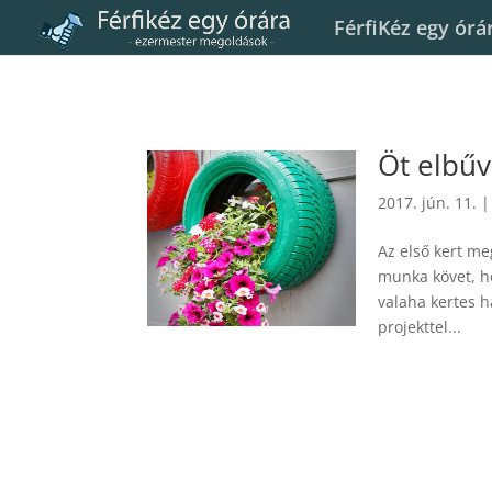
FérfiKéz egy órá
Öt elbűv
2017. jún. 11.
Az első kert me
munka követ, ho
valaha kertes h
projekttel...