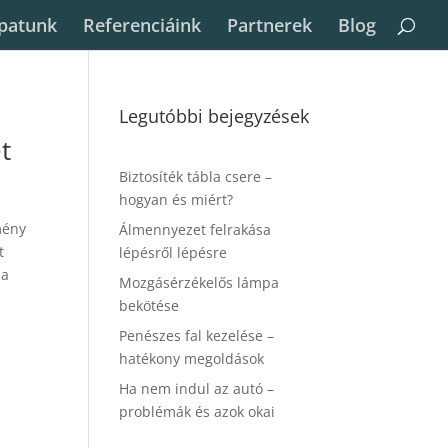
patunk
Referenciáink
Partnerek
Blog
Legutóbbi bejegyzések
t
Biztosíték tábla csere –
hogyan és miért?
mény
Álmennyezet felrakása
t
lépésről lépésre
 a
Mozgásérzékelős lámpa
bekötése
Penészes fal kezelése –
hatékony megoldások
Ha nem indul az autó –
problémák és azok okai