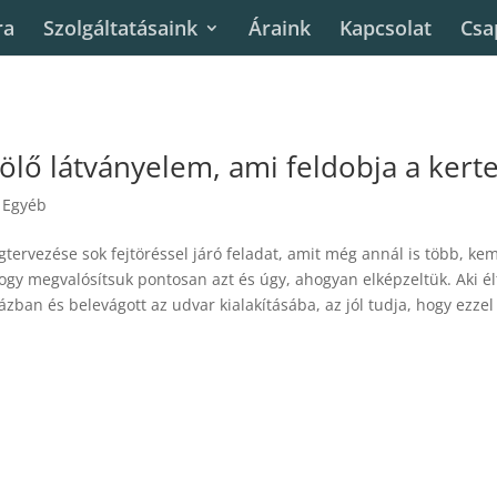
ra
Szolgáltatásaink
Áraink
Kapcsolat
Csa
ölő látványelem, ami feldobja a kerte
|
Egyéb
gtervezése sok fejtöréssel járó feladat, amit még annál is több, ke
gy megvalósítsuk pontosan azt és úgy, ahogyan elképzeltük. Aki él
ázban és belevágott az udvar kialakításába, az jól tudja, hogy ezzel