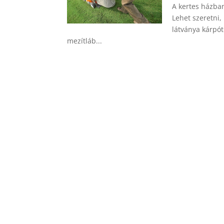
A kertes házban
Lehet szeretni, 
látványa kárpót
mezítláb...