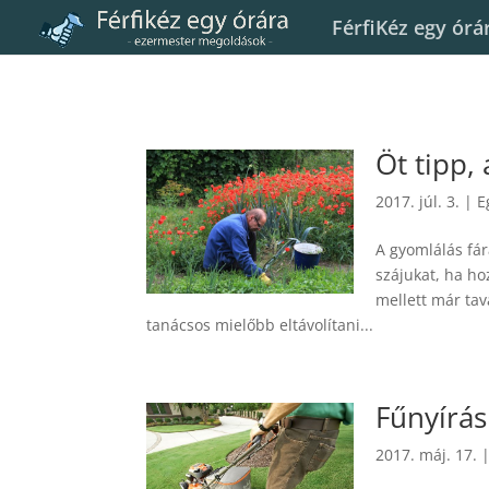
FérfiKéz egy órá
Öt tipp,
2017. júl. 3.
|
E
A gyomlálás fá
szájukat, ha ho
mellett már ta
tanácsos mielőbb eltávolítani...
Fűnyírás
2017. máj. 17.