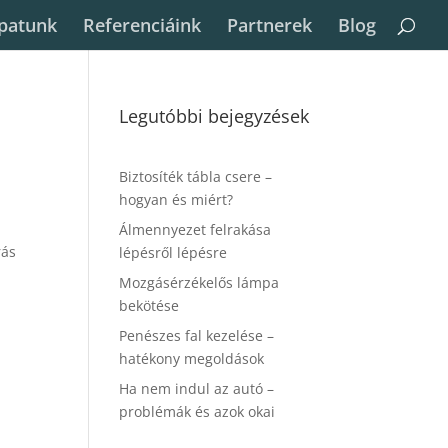
patunk
Referenciáink
Partnerek
Blog
Legutóbbi bejegyzések
Biztosíték tábla csere –
hogyan és miért?
Álmennyezet felrakása
rás
lépésről lépésre
Mozgásérzékelős lámpa
bekötése
Penészes fal kezelése –
hatékony megoldások
Ha nem indul az autó –
problémák és azok okai