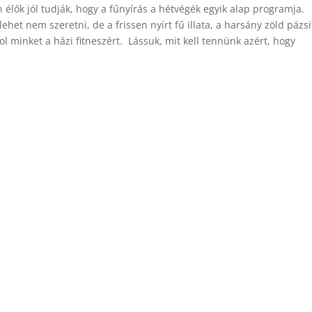
 élők jól tudják, hogy a fűnyírás a hétvégék egyik alap programja.
lehet nem szeretni, de a frissen nyírt fű illata, a harsány zöld pázsi
ol minket a házi fitneszért. Lássuk, mit kell tennünk azért, hogy