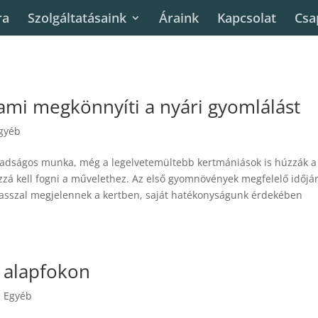
ra
Szolgáltatásaink
Áraink
Kapcsolat
Csa
 ami megkönnyíti a nyári gyomlálást
gyéb
radságos munka, még a legelvetemültebb kertmániások is húzzák a
zzá kell fogni a művelethez. Az első gyomnövények megfelelő időjá
vasszal megjelennek a kertben, saját hatékonyságunk érdekében
 alapfokon
|
Egyéb