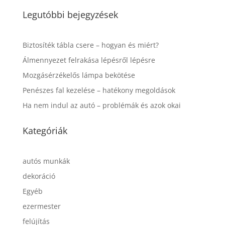
Legutóbbi bejegyzések
Biztosíték tábla csere – hogyan és miért?
Álmennyezet felrakása lépésről lépésre
Mozgásérzékelős lámpa bekötése
Penészes fal kezelése – hatékony megoldások
Ha nem indul az autó – problémák és azok okai
Kategóriák
autós munkák
dekoráció
Egyéb
ezermester
felújítás