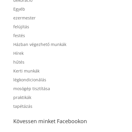
dekoráció
Egyéb
ezermester
felújítás
festés
Házban végezhető munkák
Hírek
hűtés
Kerti munkák
légkondicionálás
mosógép tisztítása
praktikák
tapétázás
Kövessen minket Facebookon