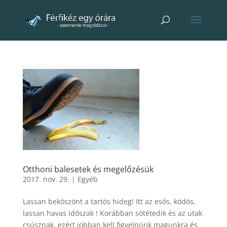
Otthoni balesetek és megelőzésük
2017. nov. 29.
|
Egyéb
Lassan beköszönt a tartós hideg! Itt az esős, ködös,
lassan havas időszak ! Korábban sötétedik és az utak
csúsznak, ezért jobban kell figyelnünk magunkra és