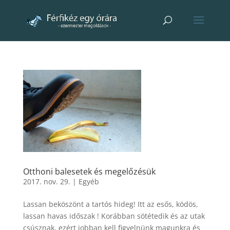
Otthoni balesetek és megelőzésük
2017. nov. 29.
|
Egyéb
Lassan beköszönt a tartós hideg! Itt az esős, ködös,
lassan havas időszak ! Korábban sötétedik és az utak
csúsznak, ezért jobban kell figyelnünk magunkra és