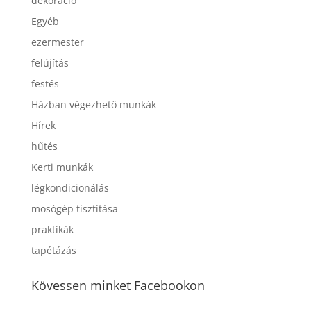
dekoráció
Egyéb
ezermester
felújítás
festés
Házban végezhető munkák
Hírek
hűtés
Kerti munkák
légkondicionálás
mosógép tisztítása
praktikák
tapétázás
Kövessen minket Facebookon