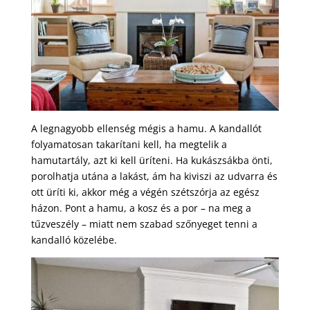
A legnagyobb ellenség mégis a hamu. A kandallót
folyamatosan takarítani kell, ha megtelik a
hamutartály, azt ki kell üríteni. Ha kukászsákba önti,
porolhatja utána a lakást, ám ha kiviszi az udvarra és
ott üríti ki, akkor még a végén szétszórja az egész
házon. Pont a hamu, a kosz és a por – na meg a
tűzveszély – miatt nem szabad szőnyeget tenni a
kandalló közelébe.