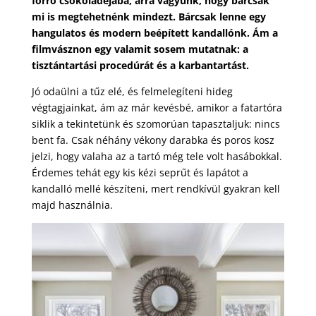
forró csokoládéjába, arra vágyunk, hogy bárcsak
mi is megtehetnénk mindezt. Bárcsak lenne egy
hangulatos és modern beépített kandallónk. Ám a
filmvásznon egy valamit sosem mutatnak: a
tisztántartási procedúrát és a karbantartást.
Jó odaülni a tűz elé, és felmelegíteni hideg
végtagjainkat, ám az már kevésbé, amikor a fatartóra
siklik a tekintetünk és szomorúan tapasztaljuk: nincs
bent fa. Csak néhány vékony darabka és poros kosz
jelzi, hogy valaha az a tartó még tele volt hasábokkal.
Érdemes tehát egy kis kézi seprűt és lapátot a
kandalló mellé készíteni, mert rendkívül gyakran kell
majd használnia.